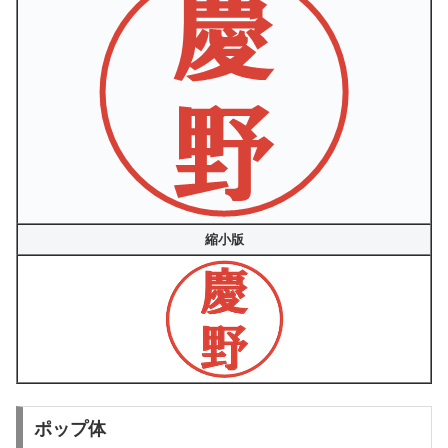
縮小版
ポップ体