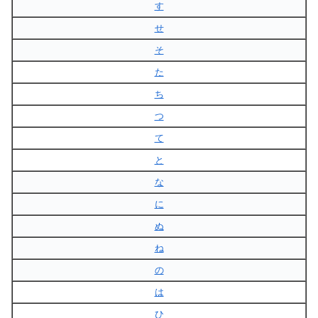
す
せ
そ
た
ち
つ
て
と
な
に
ぬ
ね
の
は
ひ