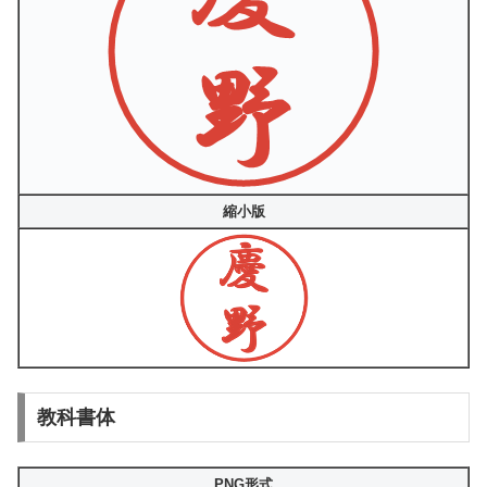
縮小版
教科書体
PNG形式