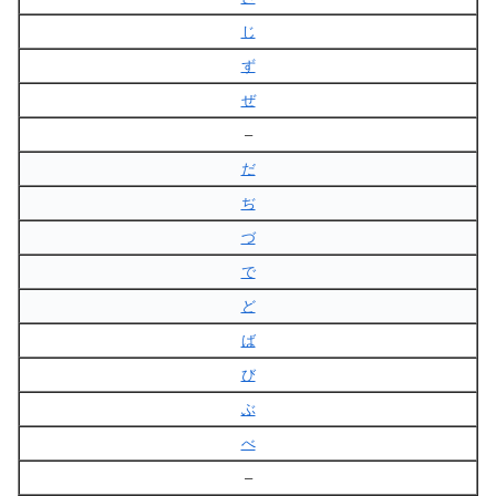
じ
ず
ぜ
–
だ
ぢ
づ
で
ど
ば
び
ぶ
べ
–