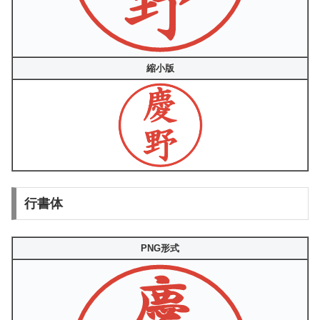
縮小版
行書体
PNG形式