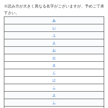
※読み方が大きく異なる名字がございますが、予めご了承
下さい。
あ
い
う
え
お
か
き
く
け
こ
さ
し