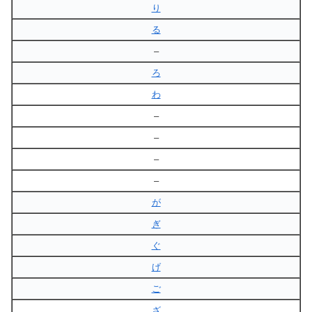
り
る
–
ろ
わ
–
–
–
–
が
ぎ
ぐ
げ
ご
ざ