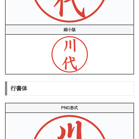
縮小版
行書体
PNG形式