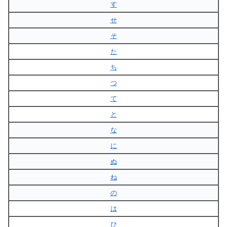
す
せ
そ
た
ち
つ
て
と
な
に
ぬ
ね
の
は
ひ