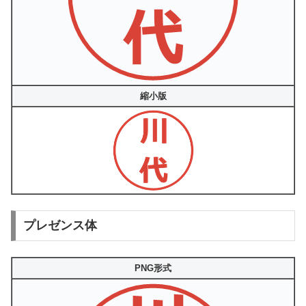
縮小版
プレゼンス体
PNG形式