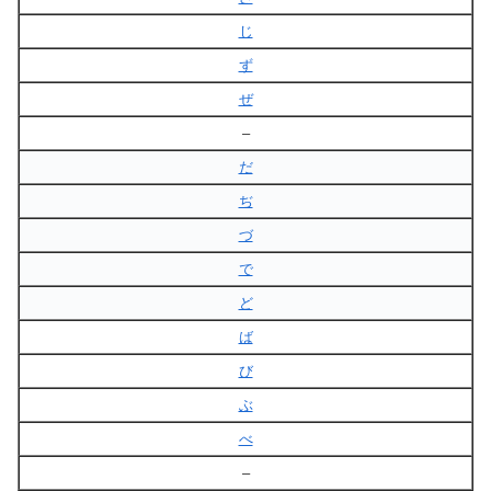
じ
ず
ぜ
–
だ
ぢ
づ
で
ど
ば
び
ぶ
べ
–