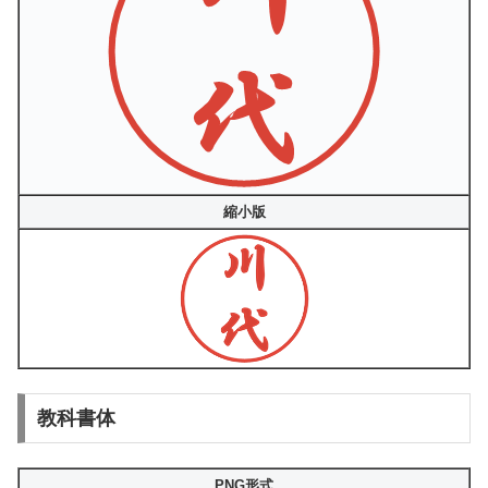
縮小版
教科書体
PNG形式