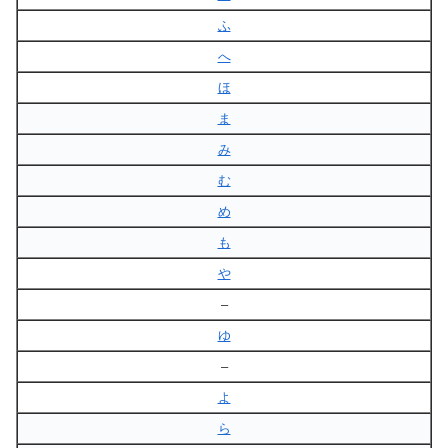
ふ
へ
ほ
ま
み
む
め
も
や
–
ゆ
–
よ
ら