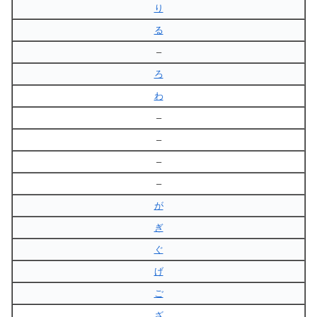
り
る
–
ろ
わ
–
–
–
–
が
ぎ
ぐ
げ
ご
ざ