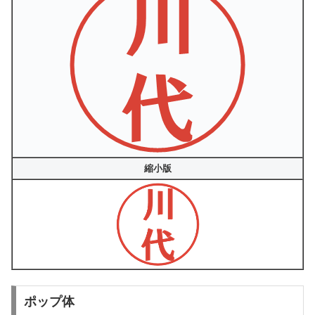
縮小版
ポップ体