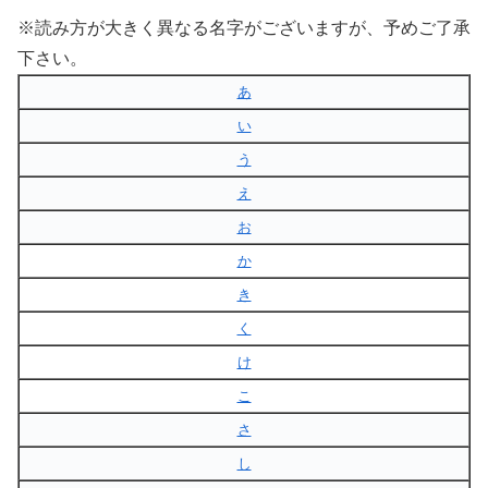
※読み方が大きく異なる名字がございますが、予めご了承
下さい。
あ
い
う
え
お
か
き
く
け
こ
さ
し