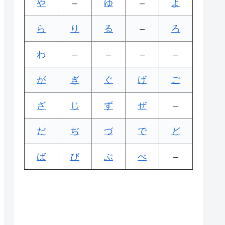
や
–
ゆ
–
よ
ら
り
る
–
ろ
わ
–
–
–
–
が
ぎ
ぐ
げ
ご
ざ
じ
ず
ぜ
–
だ
ぢ
づ
で
ど
ば
び
ぶ
べ
–