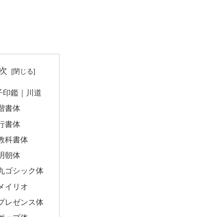
次
子印鑑｜川道
楷書体
行書体
教科書体
明朝体
丸ゴシック体
メイリオ
プレゼンス体