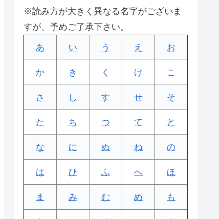
※読み方が大きく異なる名字がございま
すが、予めご了承下さい。
あ
い
う
え
お
か
き
く
け
こ
さ
し
す
せ
そ
た
ち
つ
て
と
な
に
ぬ
ね
の
は
ひ
ふ
へ
ほ
ま
み
む
め
も