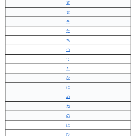
す
せ
そ
た
ち
つ
て
と
な
に
ぬ
ね
の
は
ひ