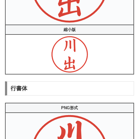
縮小版
行書体
PNG形式