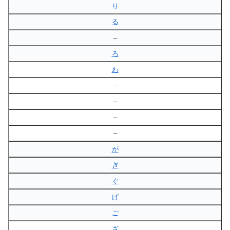
り
る
–
ろ
わ
–
–
–
–
が
ぎ
ぐ
げ
ご
ざ