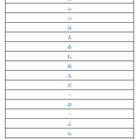
ふ
へ
ほ
ま
み
む
め
も
や
–
ゆ
–
よ
ら