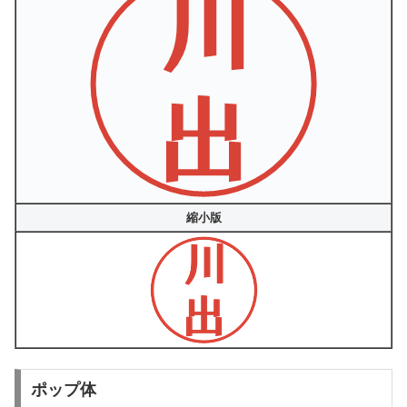
縮小版
ポップ体