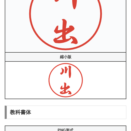
縮小版
教科書体
PNG形式