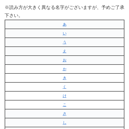
※読み方が大きく異なる名字がございますが、予めご了承
下さい。
あ
い
う
え
お
か
き
く
け
こ
さ
し