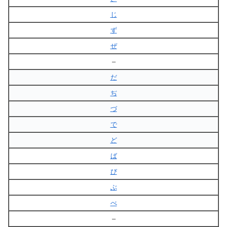
じ
ず
ぜ
–
だ
ぢ
づ
で
ど
ば
び
ぶ
べ
–