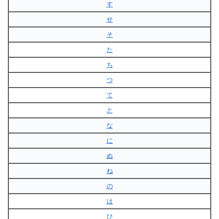
す
せ
そ
た
ち
つ
て
と
な
に
ぬ
ね
の
は
ひ