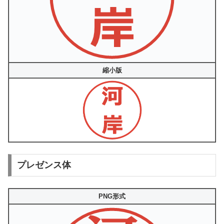
縮小版
プレゼンス体
PNG形式