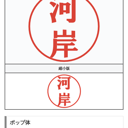
縮小版
ポップ体