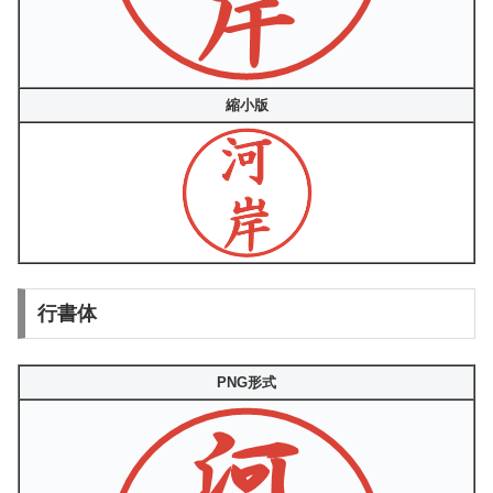
縮小版
行書体
PNG形式