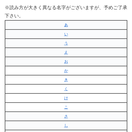
※読み方が大きく異なる名字がございますが、予めご了承
下さい。
あ
い
う
え
お
か
き
く
け
こ
さ
し