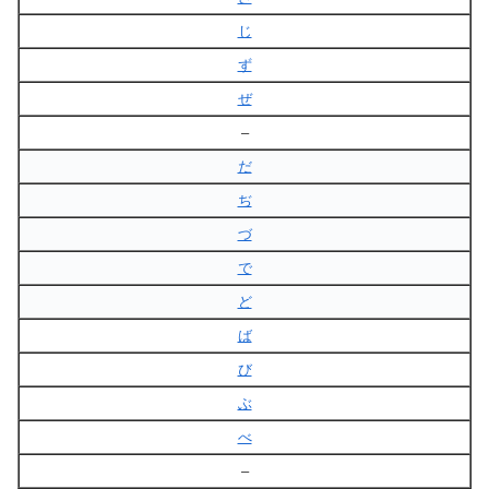
じ
ず
ぜ
–
だ
ぢ
づ
で
ど
ば
び
ぶ
べ
–