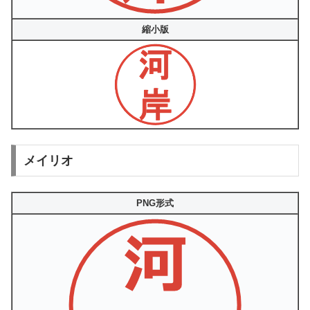
縮小版
メイリオ
PNG形式