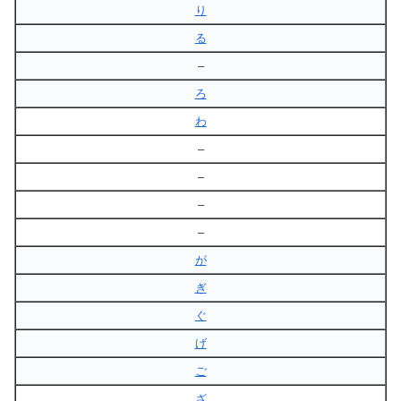
り
る
–
ろ
わ
–
–
–
–
が
ぎ
ぐ
げ
ご
ざ