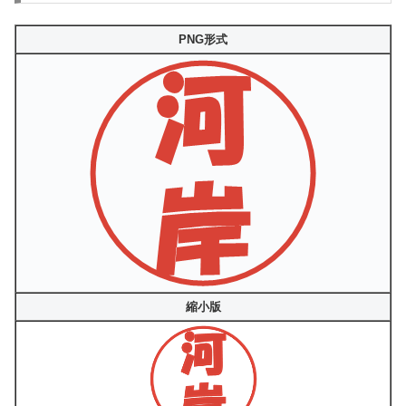
PNG形式
縮小版