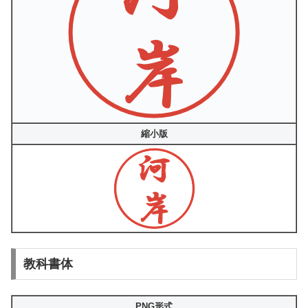
縮小版
教科書体
PNG形式