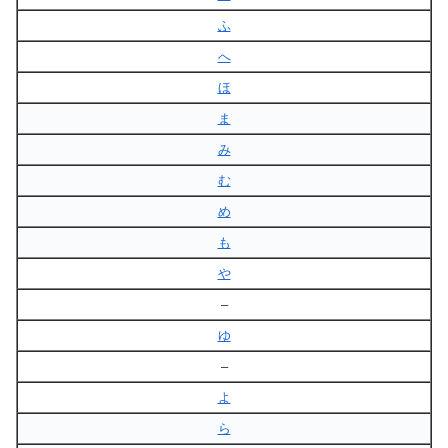
ふ
へ
ほ
ま
み
む
め
も
や
–
ゆ
–
よ
ら