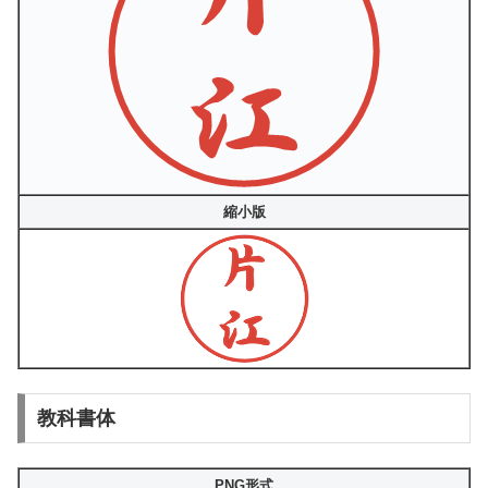
縮小版
教科書体
PNG形式