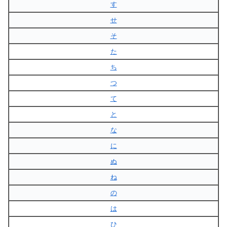
す
せ
そ
た
ち
つ
て
と
な
に
ぬ
ね
の
は
ひ