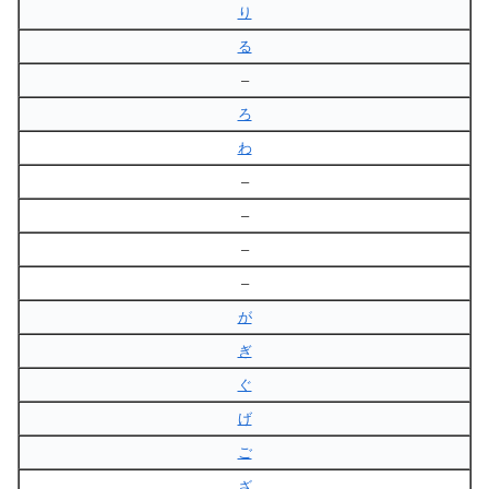
り
る
–
ろ
わ
–
–
–
–
が
ぎ
ぐ
げ
ご
ざ