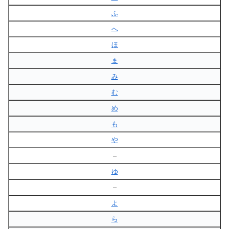
ふ
へ
ほ
ま
み
む
め
も
や
–
ゆ
–
よ
ら