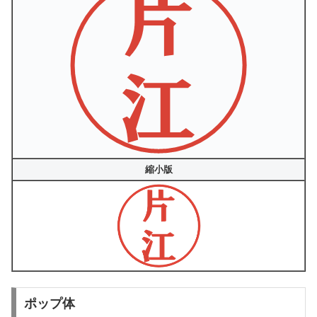
縮小版
ポップ体