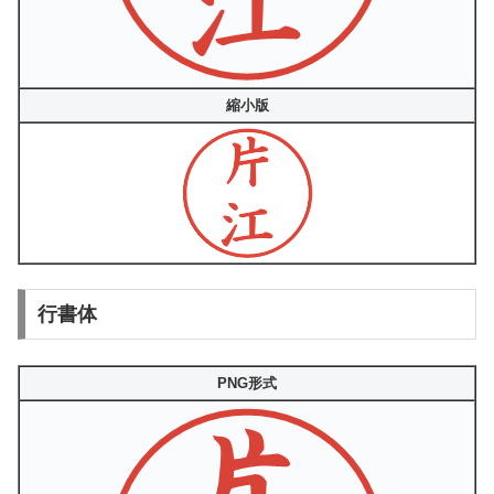
縮小版
行書体
PNG形式