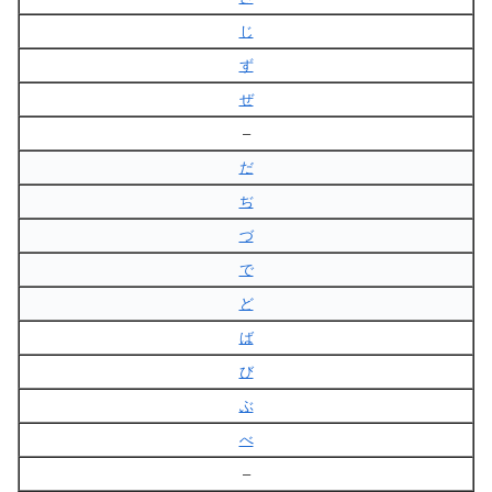
じ
ず
ぜ
–
だ
ぢ
づ
で
ど
ば
び
ぶ
べ
–