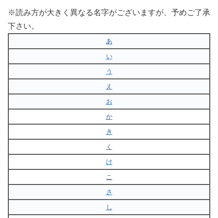
※読み方が大きく異なる名字がございますが、予めご了承
下さい。
あ
い
う
え
お
か
き
く
け
こ
さ
し