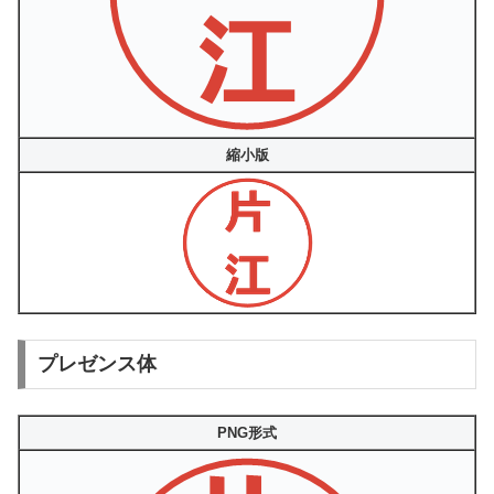
縮小版
プレゼンス体
PNG形式