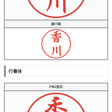
縮小版
行書体
PNG形式