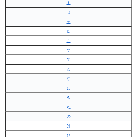
す
せ
そ
た
ち
つ
て
と
な
に
ぬ
ね
の
は
ひ