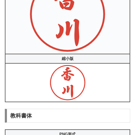
縮小版
教科書体
PNG形式