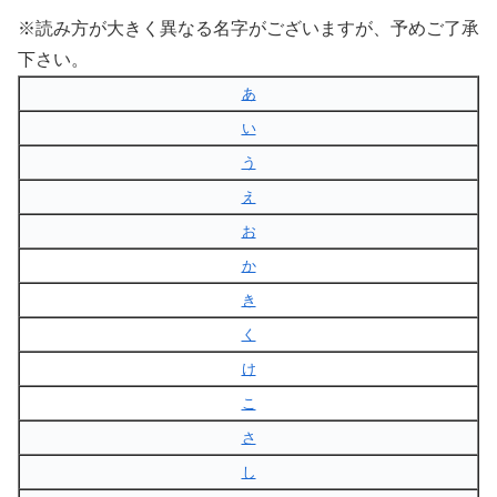
※読み方が大きく異なる名字がございますが、予めご了承
下さい。
あ
い
う
え
お
か
き
く
け
こ
さ
し