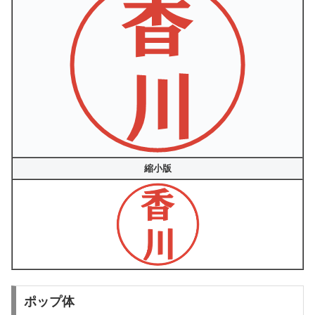
縮小版
ポップ体