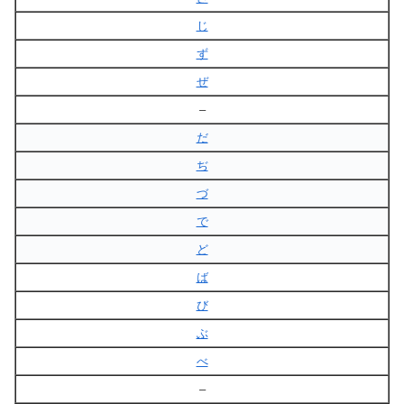
じ
ず
ぜ
–
だ
ぢ
づ
で
ど
ば
び
ぶ
べ
–