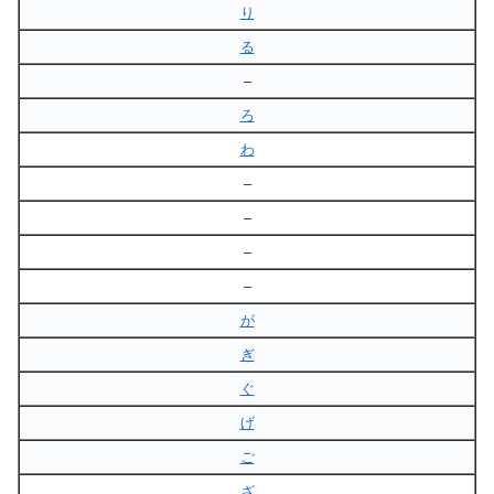
り
る
–
ろ
わ
–
–
–
–
が
ぎ
ぐ
げ
ご
ざ