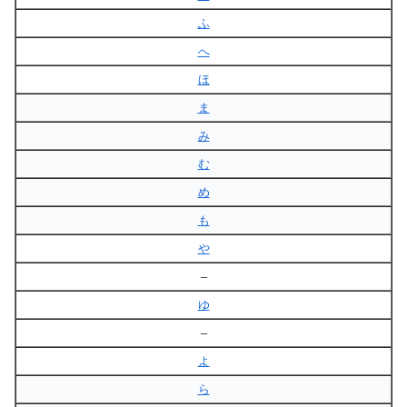
ふ
へ
ほ
ま
み
む
め
も
や
–
ゆ
–
よ
ら