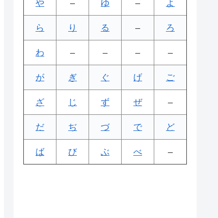
や
–
ゆ
–
よ
ら
り
る
–
ろ
わ
–
–
–
–
が
ぎ
ぐ
げ
ご
ざ
じ
ず
ぜ
–
だ
ぢ
づ
で
ど
ば
び
ぶ
べ
–