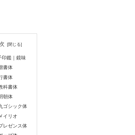
次
子印鑑｜鏡味
楷書体
行書体
教科書体
明朝体
丸ゴシック体
メイリオ
プレゼンス体