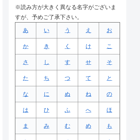
※読み方が大きく異なる名字がございま
すが、予めご了承下さい。
あ
い
う
え
お
か
き
く
け
こ
さ
し
す
せ
そ
た
ち
つ
て
と
な
に
ぬ
ね
の
は
ひ
ふ
へ
ほ
ま
み
む
め
も