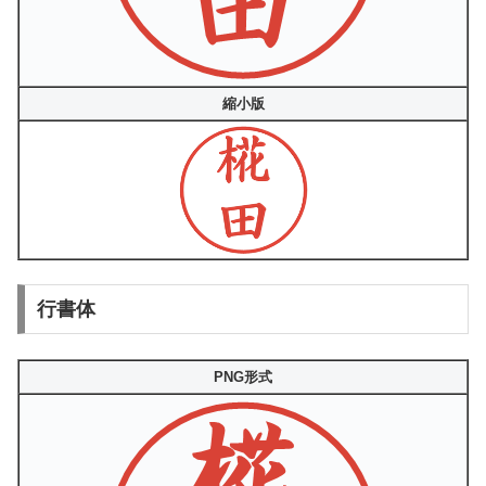
縮小版
行書体
PNG形式