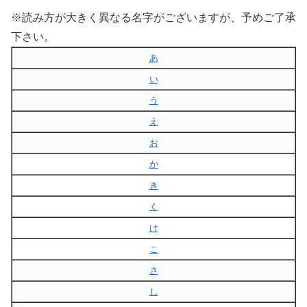
※読み方が大きく異なる名字がございますが、予めご了承
下さい。
あ
い
う
え
お
か
き
く
け
こ
さ
し