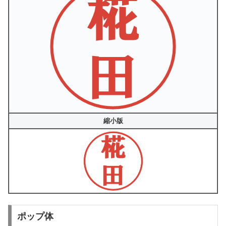
縮小版
ポップ体