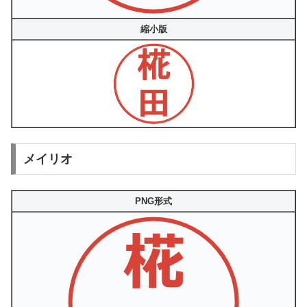
縮小版
メイリオ
PNG形式