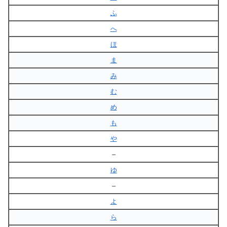
ふ
へ
ほ
ま
み
む
め
も
や
–
ゆ
–
よ
ら