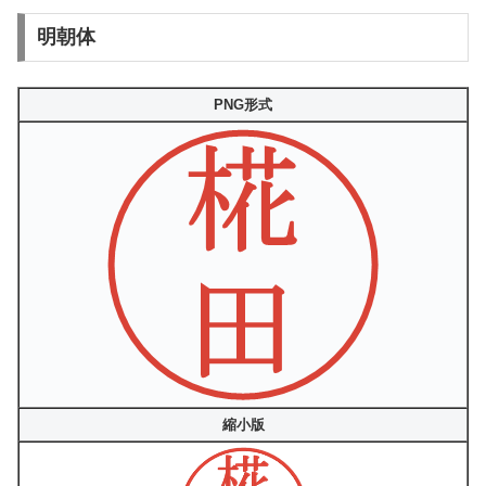
明朝体
PNG形式
縮小版