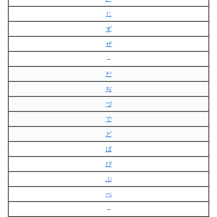
じ
ず
ぜ
–
だ
ぢ
づ
で
ど
ば
び
ぶ
べ
–