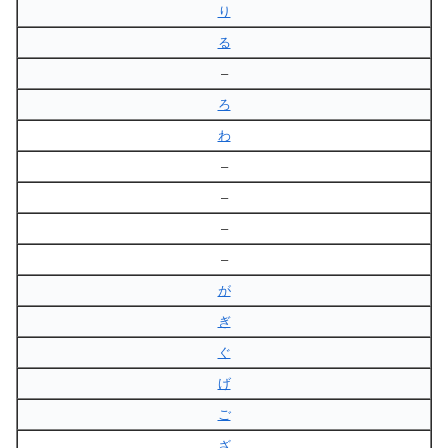
り
る
–
ろ
わ
–
–
–
–
が
ぎ
ぐ
げ
ご
ざ