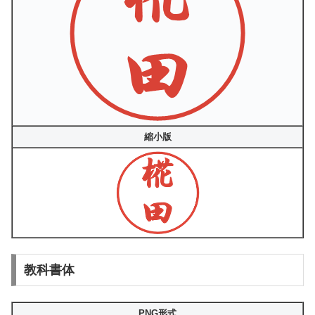
縮小版
教科書体
PNG形式