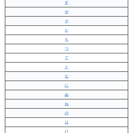
す
せ
そ
た
ち
つ
て
と
な
に
ぬ
ね
の
は
ひ