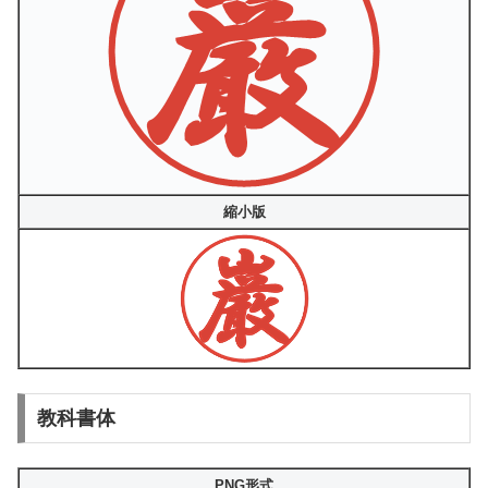
縮小版
教科書体
PNG形式