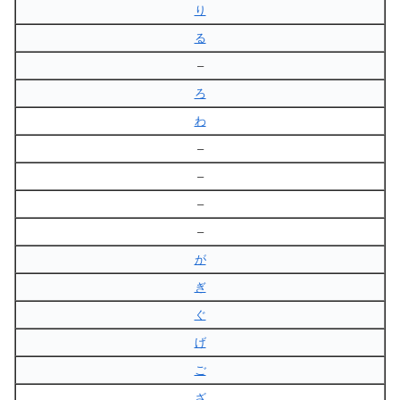
り
る
–
ろ
わ
–
–
–
–
が
ぎ
ぐ
げ
ご
ざ