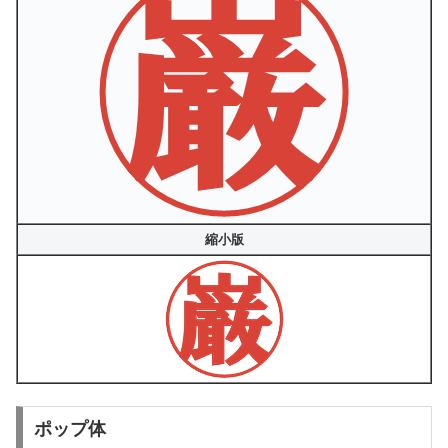
縮小版
ポップ体