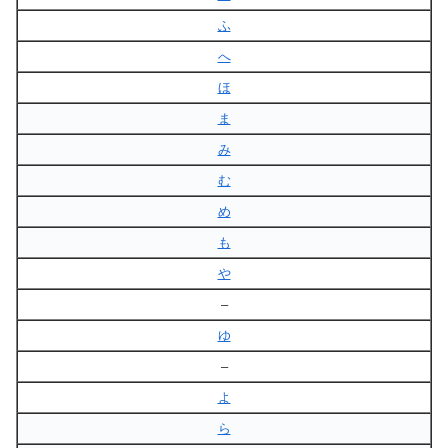
ふ
へ
ほ
ま
み
む
め
も
や
–
ゆ
–
よ
ら