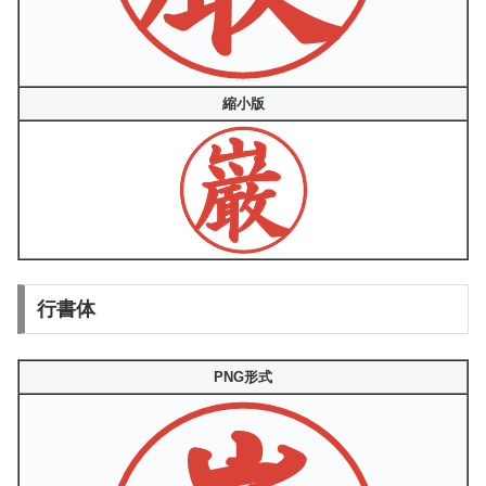
縮小版
行書体
PNG形式