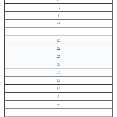
じ
ず
ぜ
–
だ
ぢ
づ
で
ど
ば
び
ぶ
べ
–