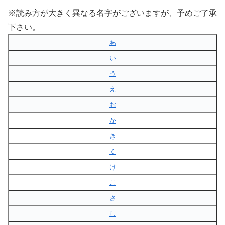
※読み方が大きく異なる名字がございますが、予めご了承
下さい。
あ
い
う
え
お
か
き
く
け
こ
さ
し