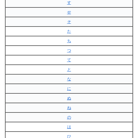
す
せ
そ
た
ち
つ
て
と
な
に
ぬ
ね
の
は
ひ