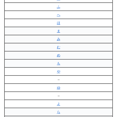
ふ
へ
ほ
ま
み
む
め
も
や
–
ゆ
–
よ
ら