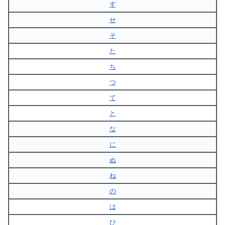
す
せ
そ
た
ち
つ
て
と
な
に
ぬ
ね
の
は
ひ