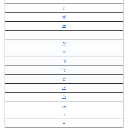
じ
ず
ぜ
–
だ
ぢ
づ
で
ど
ば
び
ぶ
べ
–