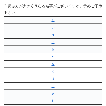
※読み方が大きく異なる名字がございますが、予めご了承
下さい。
あ
い
う
え
お
か
き
く
け
こ
さ
し