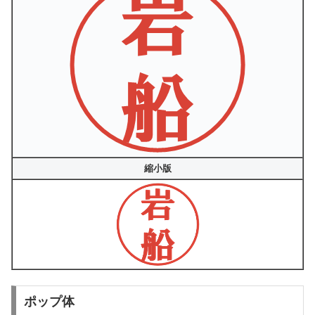
縮小版
ポップ体