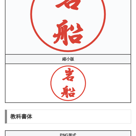
縮小版
教科書体
PNG形式