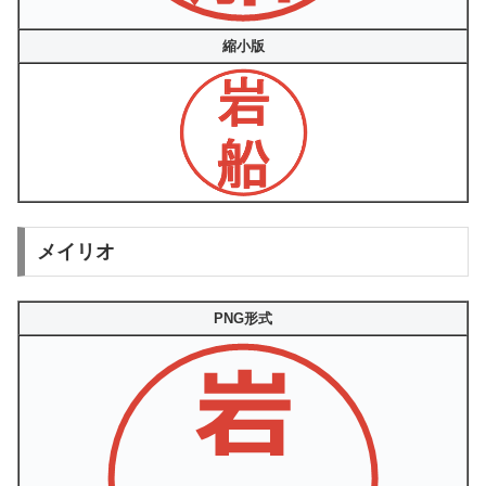
縮小版
メイリオ
PNG形式