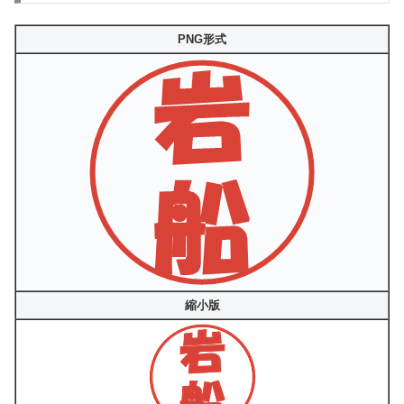
PNG形式
縮小版