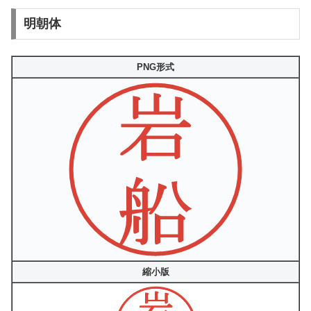
明朝体
PNG形式
縮小版