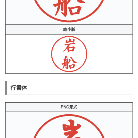
縮小版
行書体
PNG形式