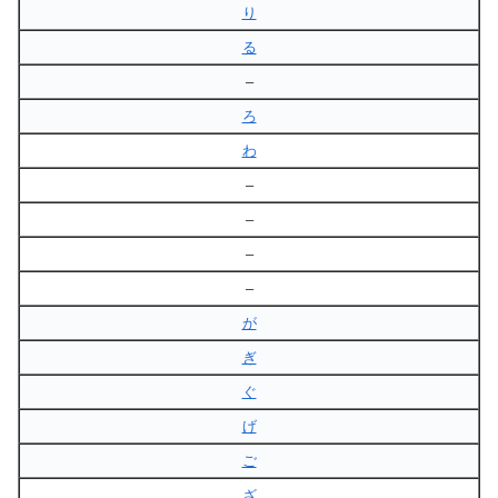
り
る
–
ろ
わ
–
–
–
–
が
ぎ
ぐ
げ
ご
ざ