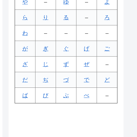
や
–
ゆ
–
よ
ら
り
る
–
ろ
わ
–
–
–
–
が
ぎ
ぐ
げ
ご
ざ
じ
ず
ぜ
–
だ
ぢ
づ
で
ど
ば
び
ぶ
べ
–