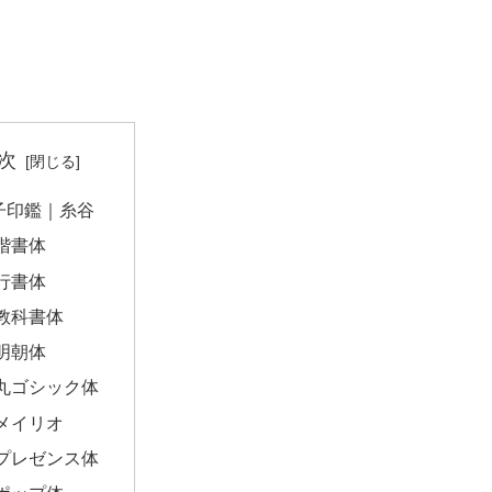
次
子印鑑｜糸谷
楷書体
行書体
教科書体
明朝体
丸ゴシック体
メイリオ
プレゼンス体