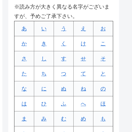
※読み方が大きく異なる名字がございま
すが、予めご了承下さい。
あ
い
う
え
お
か
き
く
け
こ
さ
し
す
せ
そ
た
ち
つ
て
と
な
に
ぬ
ね
の
は
ひ
ふ
へ
ほ
ま
み
む
め
も