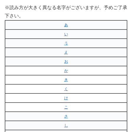
※読み方が大きく異なる名字がございますが、予めご了承
下さい。
あ
い
う
え
お
か
き
く
け
こ
さ
し