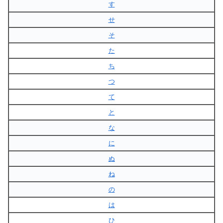
す
せ
そ
た
ち
つ
て
と
な
に
ぬ
ね
の
は
ひ