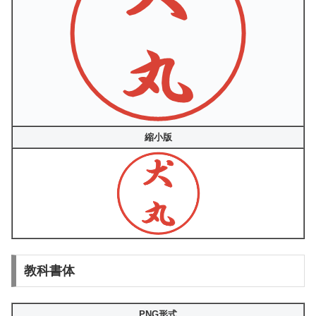
縮小版
教科書体
PNG形式