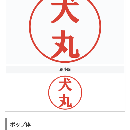
縮小版
ポップ体