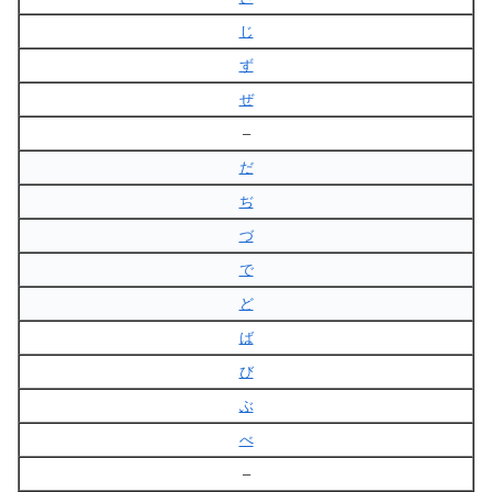
じ
ず
ぜ
–
だ
ぢ
づ
で
ど
ば
び
ぶ
べ
–