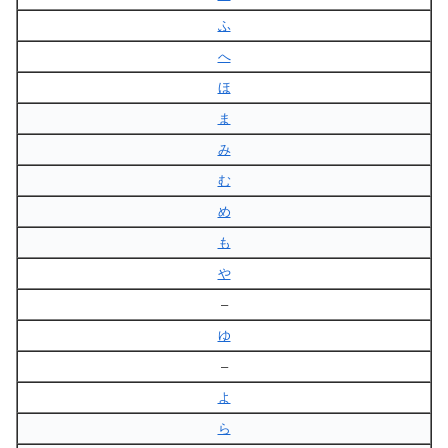
ふ
へ
ほ
ま
み
む
め
も
や
–
ゆ
–
よ
ら