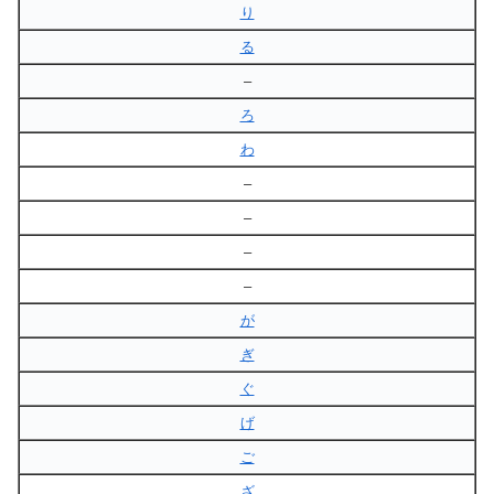
り
る
–
ろ
わ
–
–
–
–
が
ぎ
ぐ
げ
ご
ざ