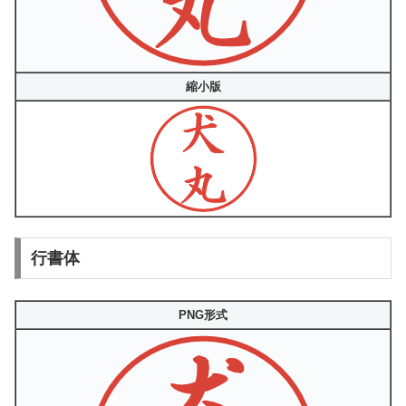
縮小版
行書体
PNG形式