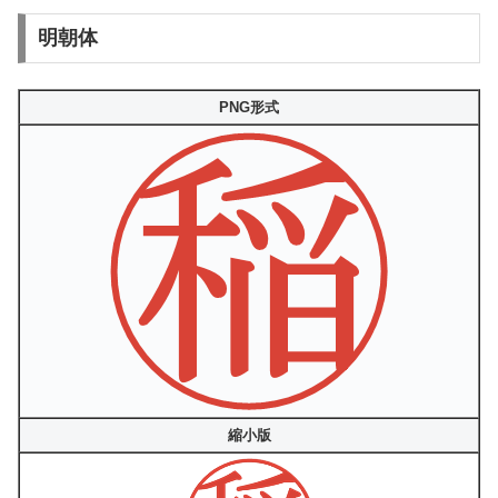
明朝体
PNG形式
縮小版