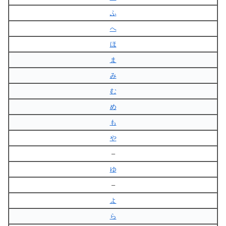
ふ
へ
ほ
ま
み
む
め
も
や
–
ゆ
–
よ
ら