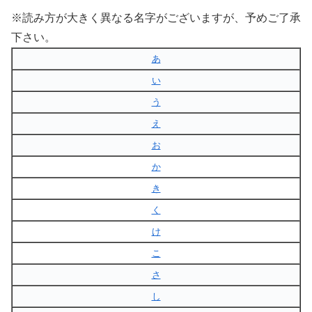
※読み方が大きく異なる名字がございますが、予めご了承
下さい。
あ
い
う
え
お
か
き
く
け
こ
さ
し