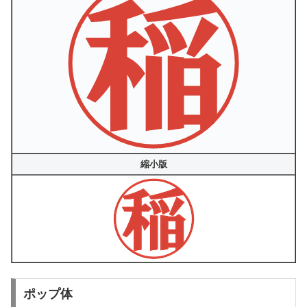
縮小版
ポップ体