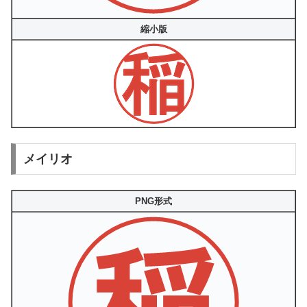
縮小版
メイリオ
PNG形式