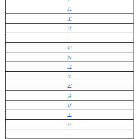
じ
ず
ぜ
–
だ
ぢ
づ
で
ど
ば
び
ぶ
べ
–