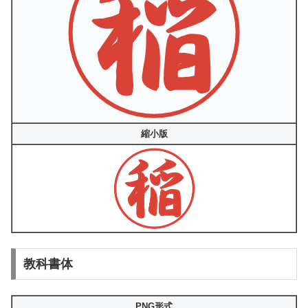
縮小版
教科書体
PNG形式