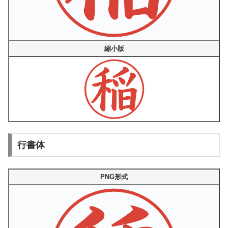
縮小版
行書体
PNG形式