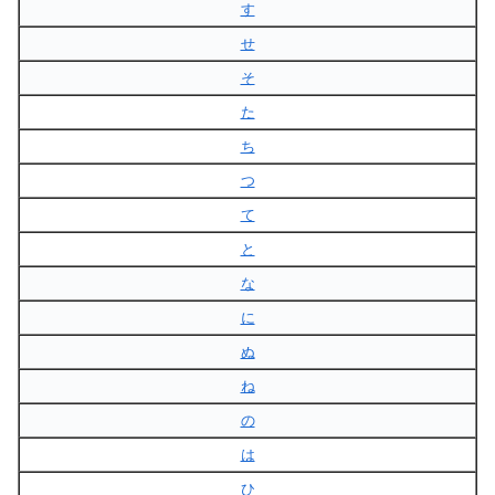
す
せ
そ
た
ち
つ
て
と
な
に
ぬ
ね
の
は
ひ