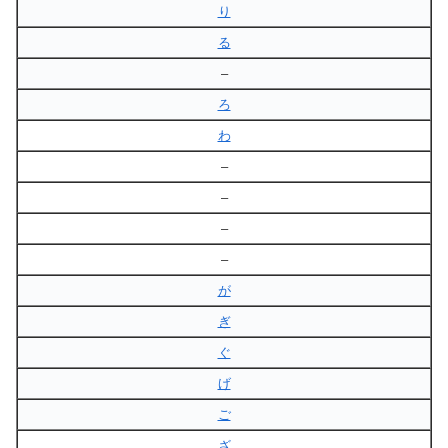
り
る
–
ろ
わ
–
–
–
–
が
ぎ
ぐ
げ
ご
ざ