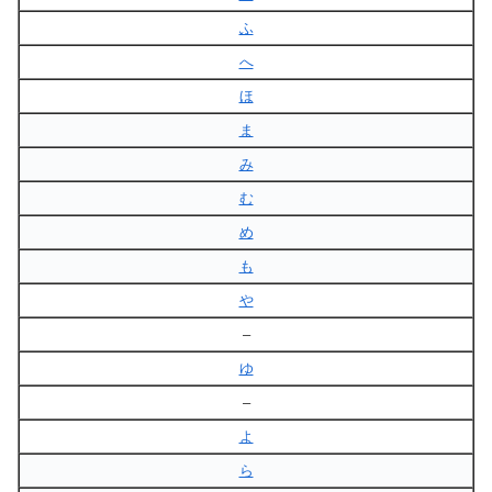
ふ
へ
ほ
ま
み
む
め
も
や
–
ゆ
–
よ
ら