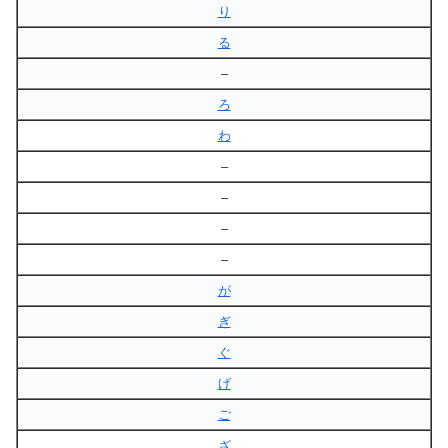
り
る
–
ろ
わ
–
–
–
–
が
ぎ
ぐ
げ
ご
ざ