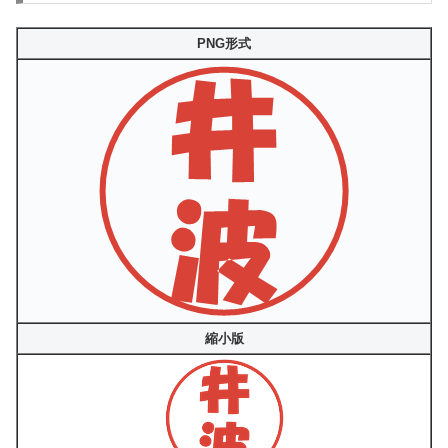
PNG形式
縮小版