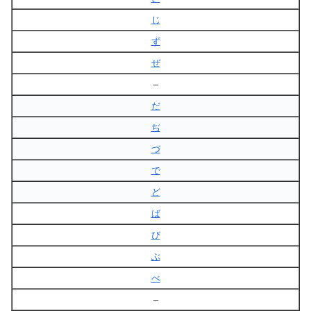
じ
ず
ぜ
–
だ
ぢ
づ
で
ど
ば
び
ぶ
べ
–