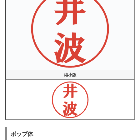
縮小版
ポップ体