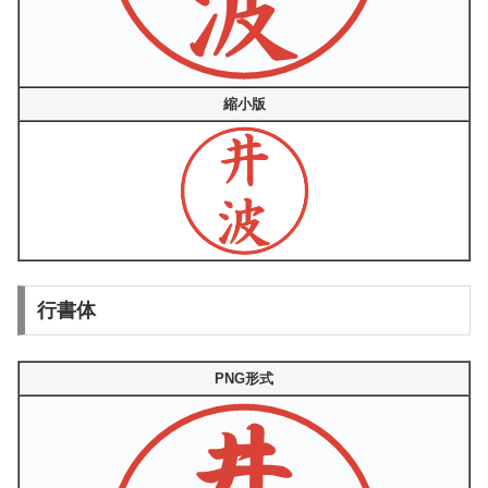
縮小版
行書体
PNG形式