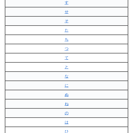
す
せ
そ
た
ち
つ
て
と
な
に
ぬ
ね
の
は
ひ