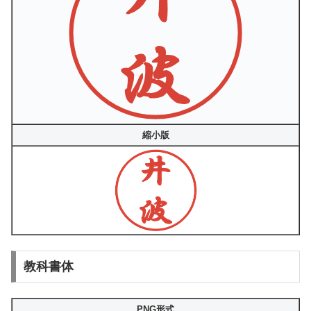
縮小版
教科書体
PNG形式