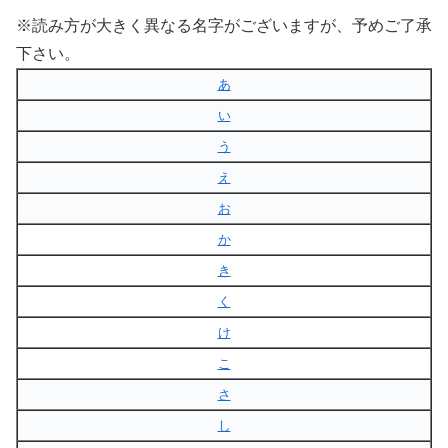
※読み方が大きく異なる名字がございますが、予めご了承
下さい。
あ
い
う
え
お
か
き
く
け
こ
さ
し