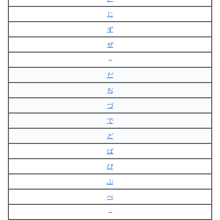
じ
ず
ぜ
–
だ
ぢ
づ
で
ど
ば
び
ぶ
べ
–