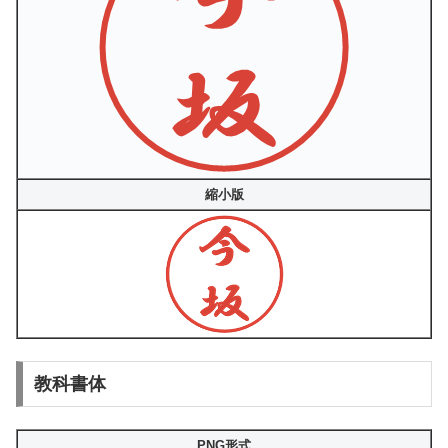
縮小版
教科書体
PNG形式