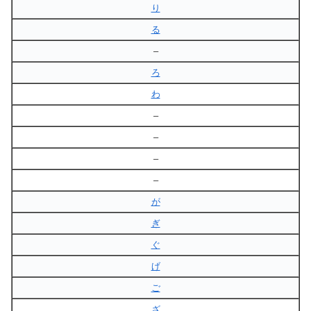
り
る
–
ろ
わ
–
–
–
–
が
ぎ
ぐ
げ
ご
ざ