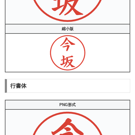
縮小版
行書体
PNG形式