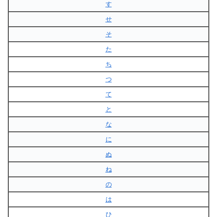
す
せ
そ
た
ち
つ
て
と
な
に
ぬ
ね
の
は
ひ