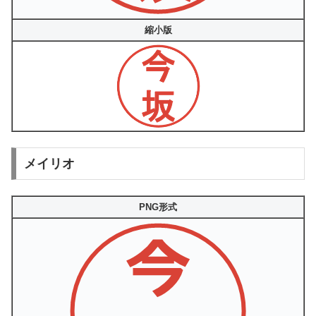
縮小版
メイリオ
PNG形式