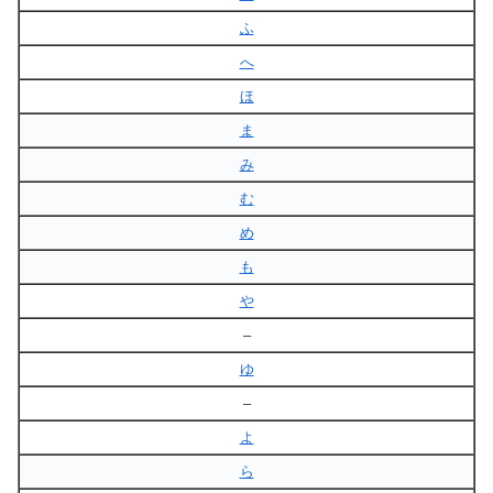
ふ
へ
ほ
ま
み
む
め
も
や
–
ゆ
–
よ
ら