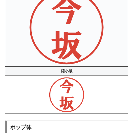
縮小版
ポップ体