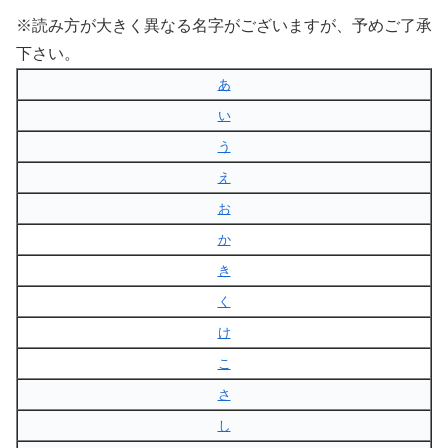
※読み方が大きく異なる名字がございますが、予めご了承
下さい。
あ
い
う
え
お
か
き
く
け
こ
さ
し