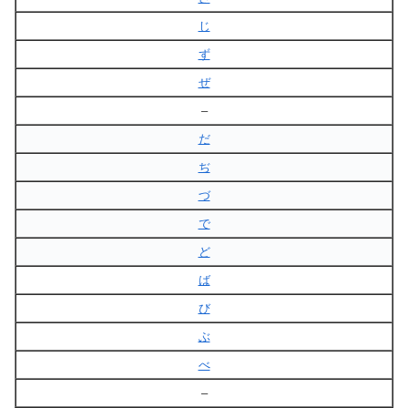
じ
ず
ぜ
–
だ
ぢ
づ
で
ど
ば
び
ぶ
べ
–