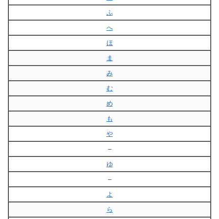
ふ
へ
ほ
ま
み
む
め
も
や
–
ゆ
–
よ
ら