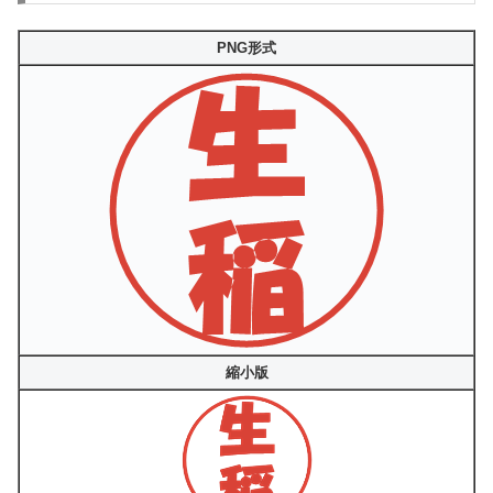
PNG形式
縮小版