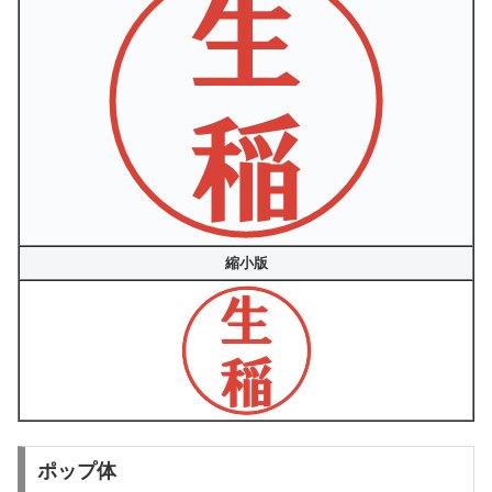
縮小版
ポップ体