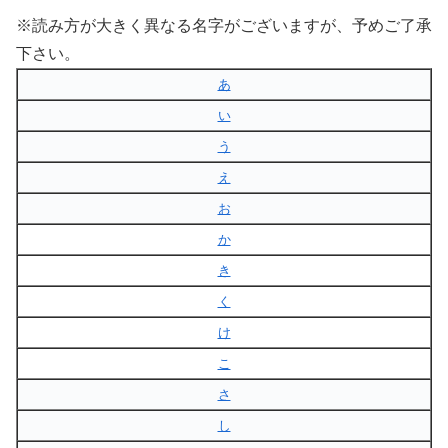
※読み方が大きく異なる名字がございますが、予めご了承
下さい。
あ
い
う
え
お
か
き
く
け
こ
さ
し