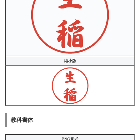
縮小版
教科書体
PNG形式