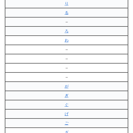
り
る
–
ろ
わ
–
–
–
–
が
ぎ
ぐ
げ
ご
ざ