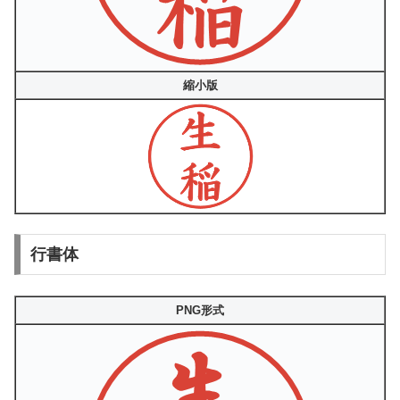
縮小版
行書体
PNG形式