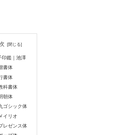
次
子印鑑｜池澤
楷書体
行書体
教科書体
明朝体
丸ゴシック体
メイリオ
プレゼンス体