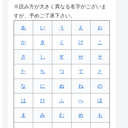
※読み方が大きく異なる名字がございま
すが、予めご了承下さい。
あ
い
う
え
お
か
き
く
け
こ
さ
し
す
せ
そ
た
ち
つ
て
と
な
に
ぬ
ね
の
は
ひ
ふ
へ
ほ
ま
み
む
め
も