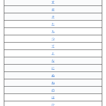
す
せ
そ
た
ち
つ
て
と
な
に
ぬ
ね
の
は
ひ