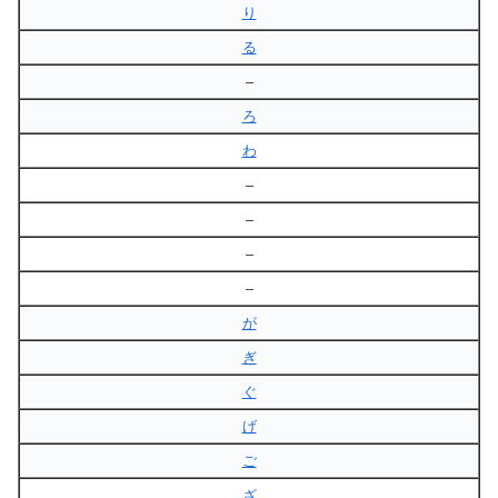
り
る
–
ろ
わ
–
–
–
–
が
ぎ
ぐ
げ
ご
ざ