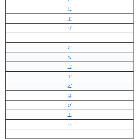
じ
ず
ぜ
–
だ
ぢ
づ
で
ど
ば
び
ぶ
べ
–