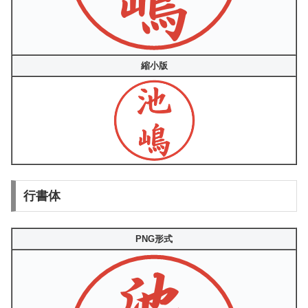
縮小版
行書体
PNG形式