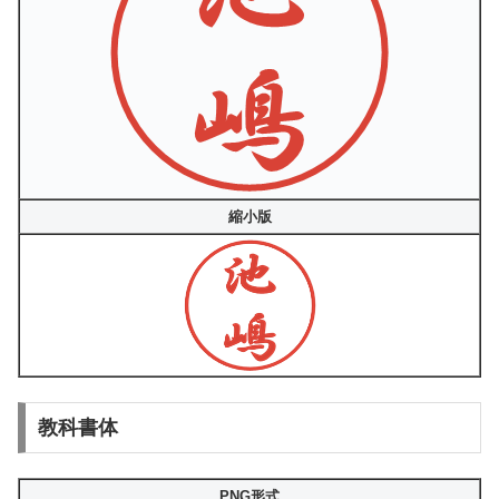
縮小版
教科書体
PNG形式