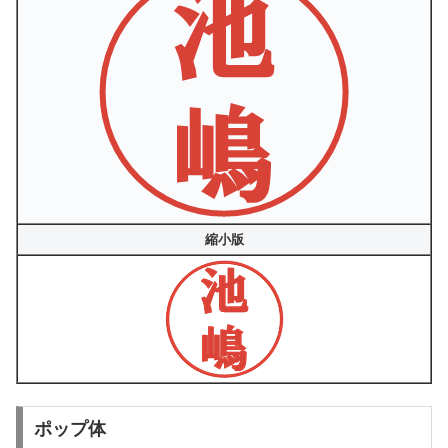
縮小版
ポップ体