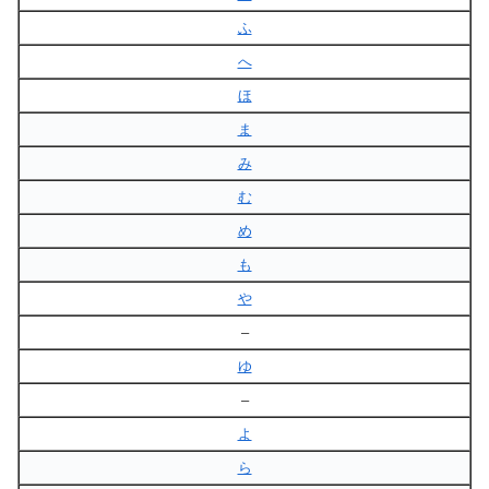
ふ
へ
ほ
ま
み
む
め
も
や
–
ゆ
–
よ
ら