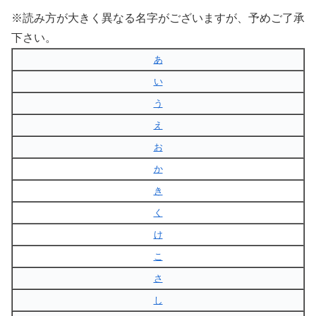
※読み方が大きく異なる名字がございますが、予めご了承
下さい。
あ
い
う
え
お
か
き
く
け
こ
さ
し