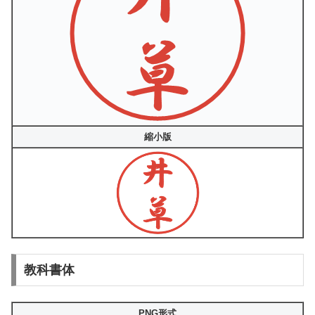
縮小版
教科書体
PNG形式