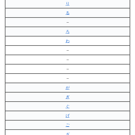
り
る
–
ろ
わ
–
–
–
–
が
ぎ
ぐ
げ
ご
ざ