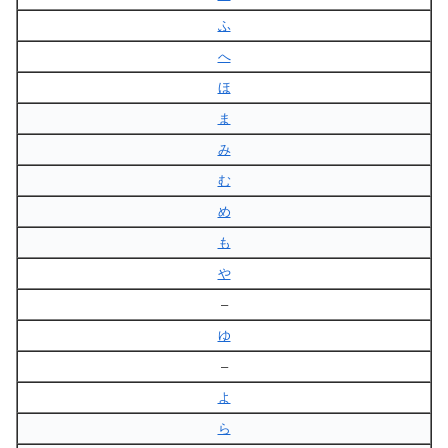
ふ
へ
ほ
ま
み
む
め
も
や
–
ゆ
–
よ
ら