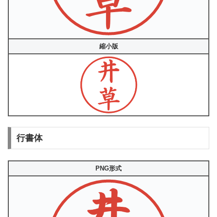
縮小版
行書体
PNG形式