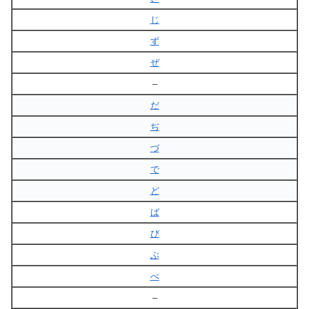
じ
ず
ぜ
–
だ
ぢ
づ
で
ど
ば
び
ぶ
べ
–