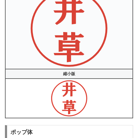
縮小版
ポップ体