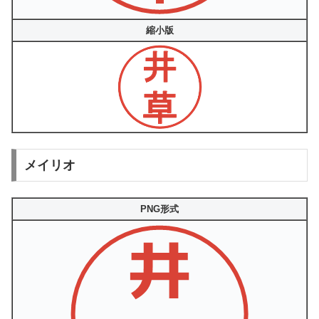
縮小版
メイリオ
PNG形式