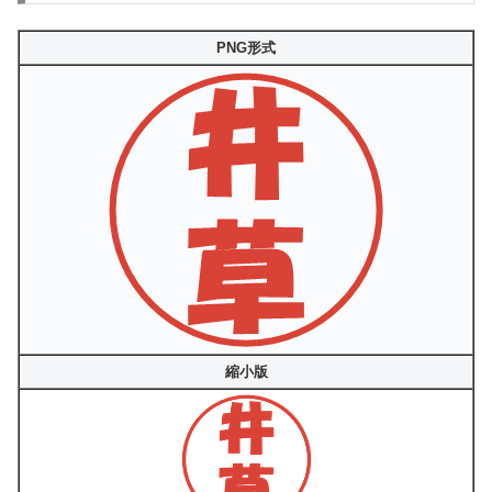
PNG形式
縮小版