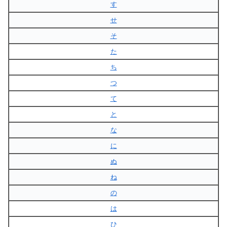
す
せ
そ
た
ち
つ
て
と
な
に
ぬ
ね
の
は
ひ