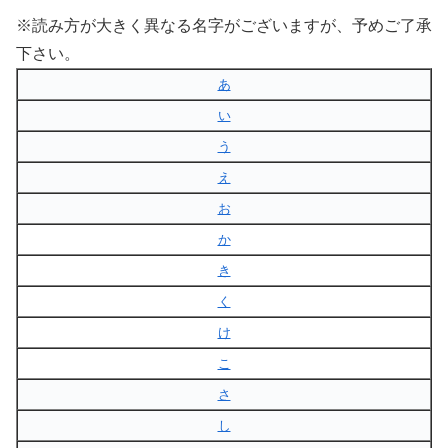
※読み方が大きく異なる名字がございますが、予めご了承
下さい。
あ
い
う
え
お
か
き
く
け
こ
さ
し