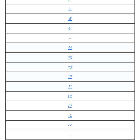
じ
ず
ぜ
–
だ
ぢ
づ
で
ど
ば
び
ぶ
べ
–