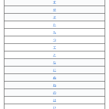
す
せ
そ
た
ち
つ
て
と
な
に
ぬ
ね
の
は
ひ