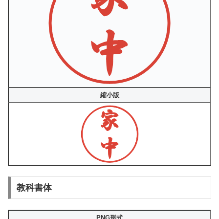
縮小版
教科書体
PNG形式