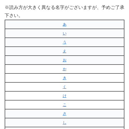
※読み方が大きく異なる名字がございますが、予めご了承
下さい。
あ
い
う
え
お
か
き
く
け
こ
さ
し