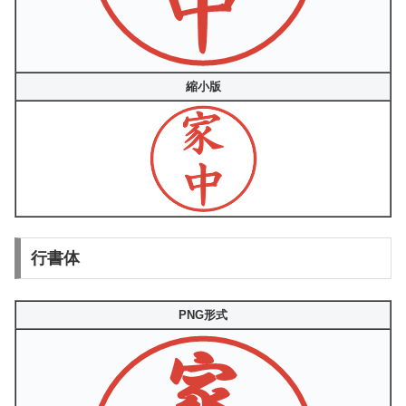
縮小版
行書体
PNG形式