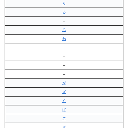
り
る
–
ろ
わ
–
–
–
–
が
ぎ
ぐ
げ
ご
ざ