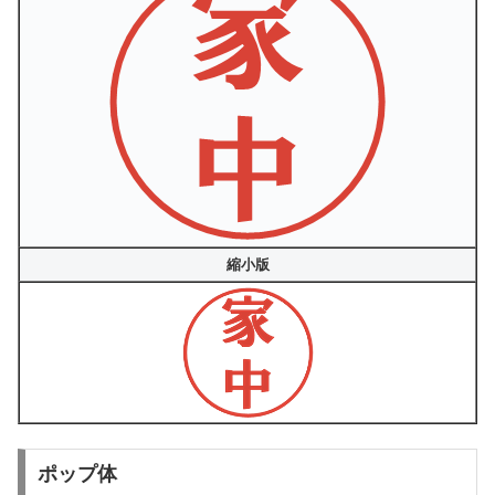
縮小版
ポップ体