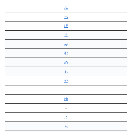
ふ
へ
ほ
ま
み
む
め
も
や
–
ゆ
–
よ
ら