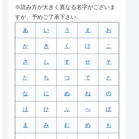
※読み方が大きく異なる名字がございま
すが、予めご了承下さい。
あ
い
う
え
お
か
き
く
け
こ
さ
し
す
せ
そ
た
ち
つ
て
と
な
に
ぬ
ね
の
は
ひ
ふ
へ
ほ
ま
み
む
め
も