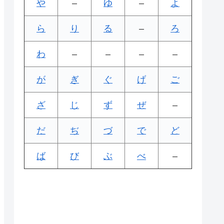
や
–
ゆ
–
よ
ら
り
る
–
ろ
わ
–
–
–
–
が
ぎ
ぐ
げ
ご
ざ
じ
ず
ぜ
–
だ
ぢ
づ
で
ど
ば
び
ぶ
べ
–