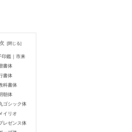
次
子印鑑｜市来
楷書体
行書体
教科書体
明朝体
丸ゴシック体
メイリオ
プレゼンス体