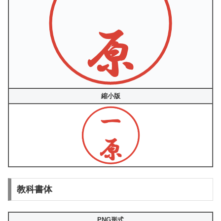
縮小版
教科書体
PNG形式