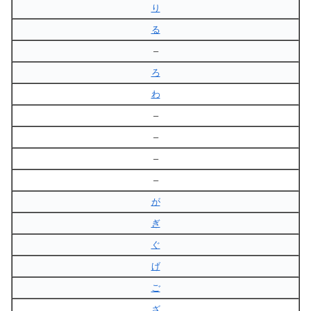
り
る
–
ろ
わ
–
–
–
–
が
ぎ
ぐ
げ
ご
ざ