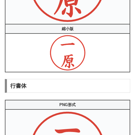
縮小版
行書体
PNG形式