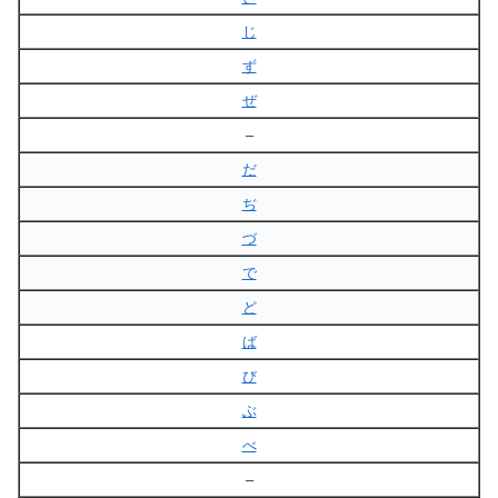
じ
ず
ぜ
–
だ
ぢ
づ
で
ど
ば
び
ぶ
べ
–