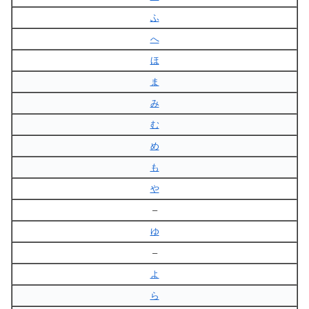
ふ
へ
ほ
ま
み
む
め
も
や
–
ゆ
–
よ
ら