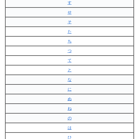
す
せ
そ
た
ち
つ
て
と
な
に
ぬ
ね
の
は
ひ