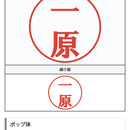
縮小版
ポップ体