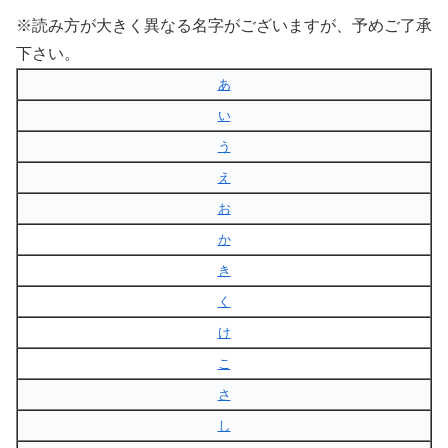
※読み方が大きく異なる名字がございますが、予めご了承
下さい。
あ
い
う
え
お
か
き
く
け
こ
さ
し