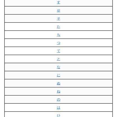
す
せ
そ
た
ち
つ
て
と
な
に
ぬ
ね
の
は
ひ