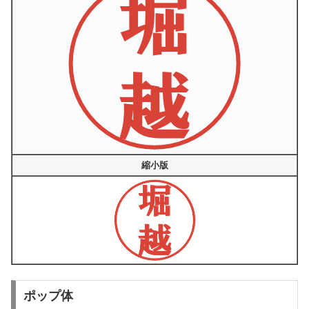
縮小版
ポップ体