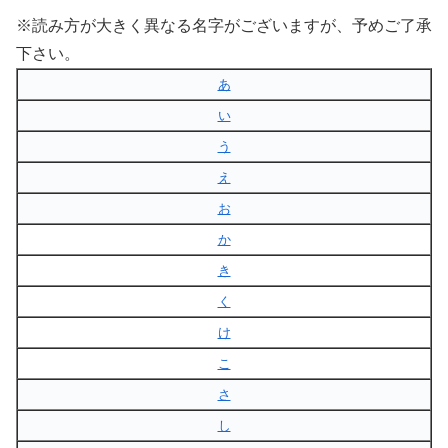
※読み方が大きく異なる名字がございますが、予めご了承
下さい。
あ
い
う
え
お
か
き
く
け
こ
さ
し