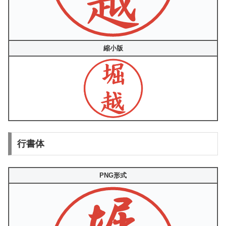
縮小版
行書体
PNG形式