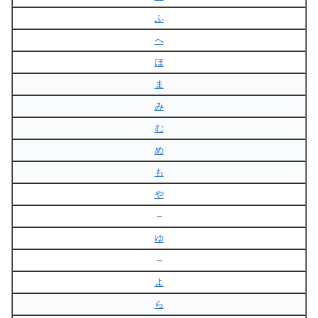
ふ
へ
ほ
ま
み
む
め
も
や
–
ゆ
–
よ
ら