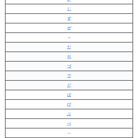
じ
ず
ぜ
–
だ
ぢ
づ
で
ど
ば
び
ぶ
べ
–