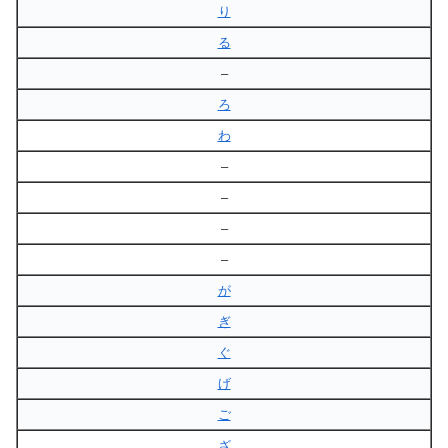
り
る
–
ろ
わ
–
–
–
–
が
ぎ
ぐ
げ
ご
ざ