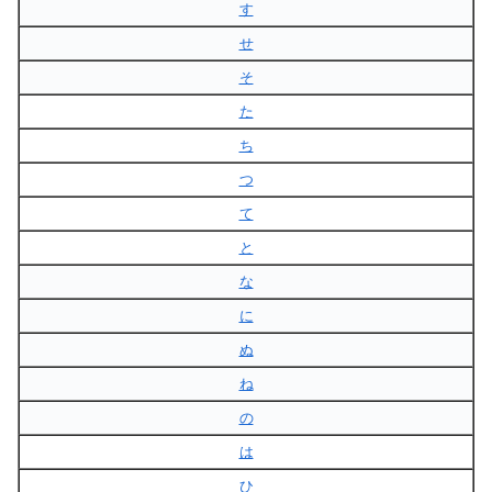
す
せ
そ
た
ち
つ
て
と
な
に
ぬ
ね
の
は
ひ