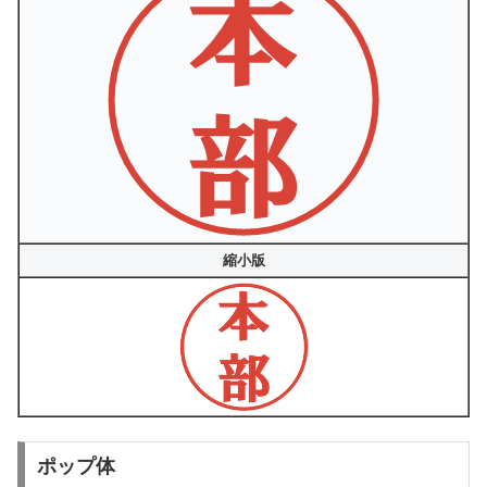
縮小版
ポップ体