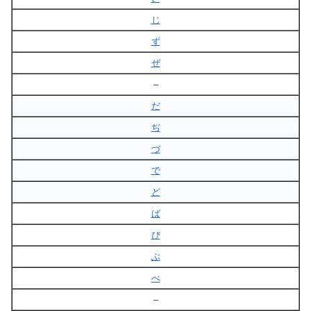
じ
ず
ぜ
–
だ
ぢ
づ
で
ど
ば
び
ぶ
べ
–