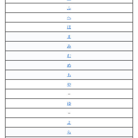
ふ
へ
ほ
ま
み
む
め
も
や
–
ゆ
–
よ
ら