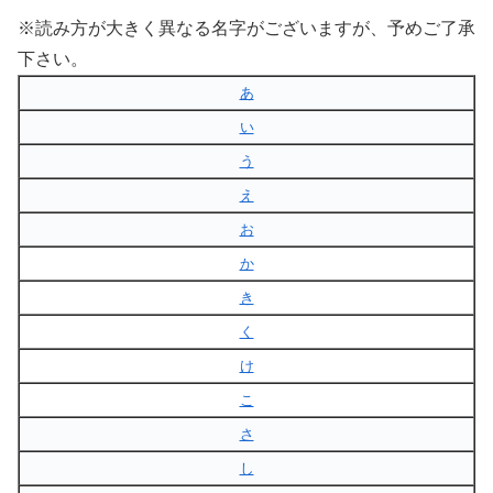
※読み方が大きく異なる名字がございますが、予めご了承
下さい。
あ
い
う
え
お
か
き
く
け
こ
さ
し