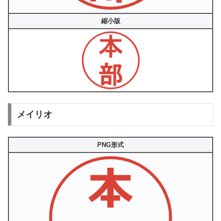
縮小版
メイリオ
PNG形式