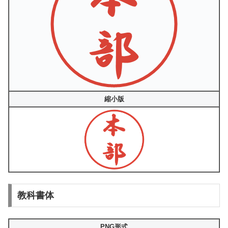
縮小版
教科書体
PNG形式