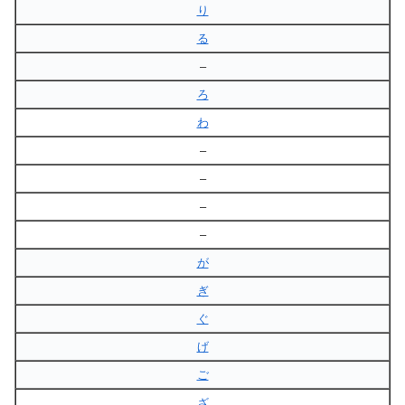
り
る
–
ろ
わ
–
–
–
–
が
ぎ
ぐ
げ
ご
ざ