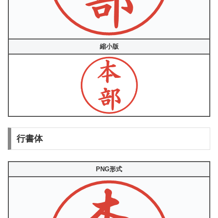
縮小版
行書体
PNG形式