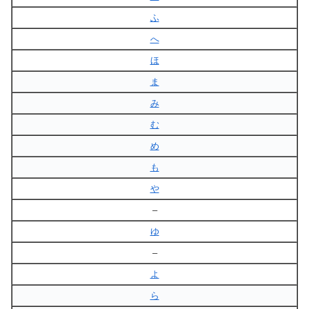
ふ
へ
ほ
ま
み
む
め
も
や
–
ゆ
–
よ
ら