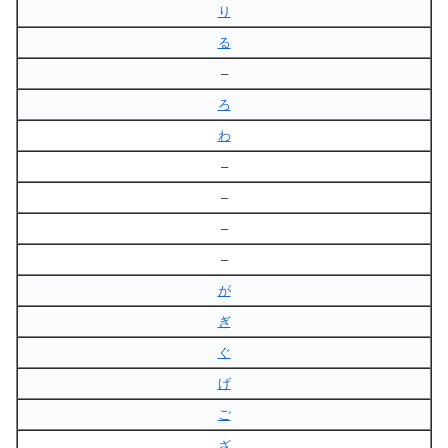
り
る
–
ろ
わ
–
–
–
–
が
ぎ
ぐ
げ
ご
ざ