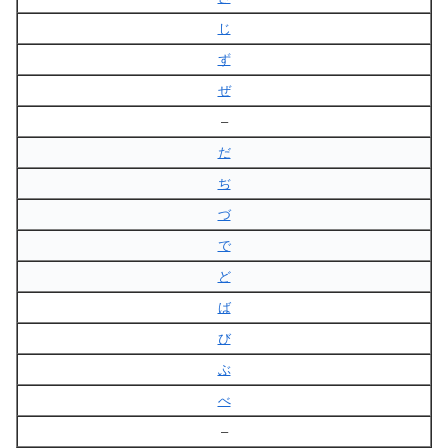
じ
ず
ぜ
–
だ
ぢ
づ
で
ど
ば
び
ぶ
べ
–