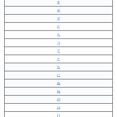
す
せ
そ
た
ち
つ
て
と
な
に
ぬ
ね
の
は
ひ