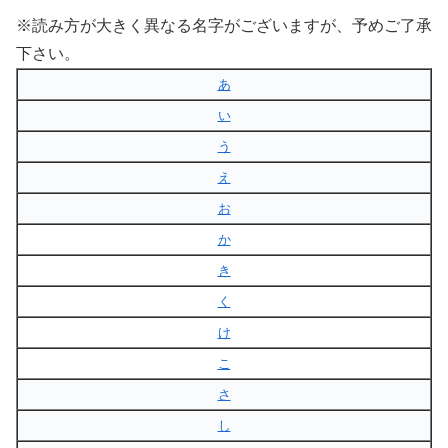
※読み方が大きく異なる名字がございますが、予めご了承
下さい。
あ
い
う
え
お
か
き
く
け
こ
さ
し