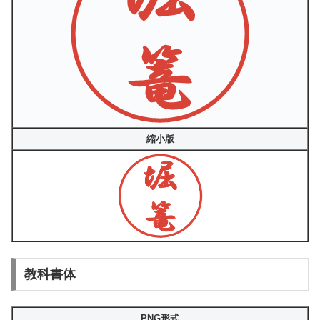
縮小版
教科書体
PNG形式