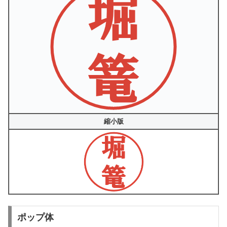
縮小版
ポップ体