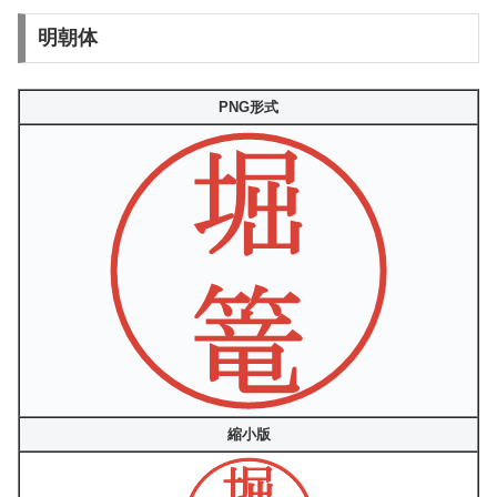
明朝体
PNG形式
縮小版