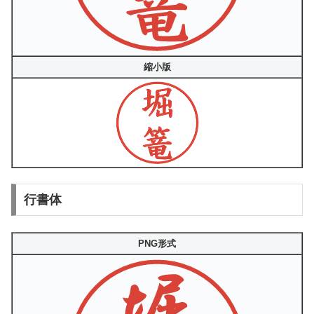
縮小版
行書体
PNG形式