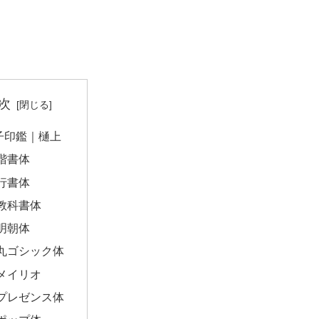
次
子印鑑｜樋上
楷書体
行書体
教科書体
明朝体
丸ゴシック体
メイリオ
プレゼンス体