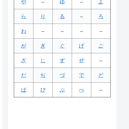
や
–
ゆ
–
よ
ら
り
る
–
ろ
わ
–
–
–
–
が
ぎ
ぐ
げ
ご
ざ
じ
ず
ぜ
–
だ
ぢ
づ
で
ど
ば
び
ぶ
べ
–