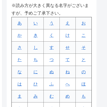
※読み方が大きく異なる名字がございま
すが、予めご了承下さい。
あ
い
う
え
お
か
き
く
け
こ
さ
し
す
せ
そ
た
ち
つ
て
と
な
に
ぬ
ね
の
は
ひ
ふ
へ
ほ
ま
み
む
め
も