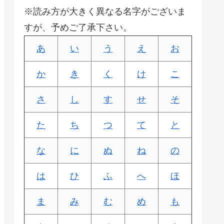
※読み方が大きく異なる名字がございま
すが、予めご了承下さい。
あ
い
う
え
お
か
き
く
け
こ
さ
し
す
せ
そ
た
ち
つ
て
と
な
に
ぬ
ね
の
は
ひ
ふ
へ
ほ
ま
み
む
め
も