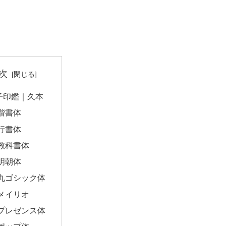
次
子印鑑｜久本
楷書体
行書体
教科書体
明朝体
丸ゴシック体
メイリオ
プレゼンス体