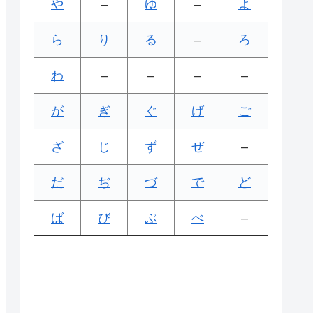
や
–
ゆ
–
よ
ら
り
る
–
ろ
わ
–
–
–
–
が
ぎ
ぐ
げ
ご
ざ
じ
ず
ぜ
–
だ
ぢ
づ
で
ど
ば
び
ぶ
べ
–