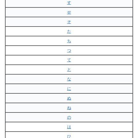
す
せ
そ
た
ち
つ
て
と
な
に
ぬ
ね
の
は
ひ