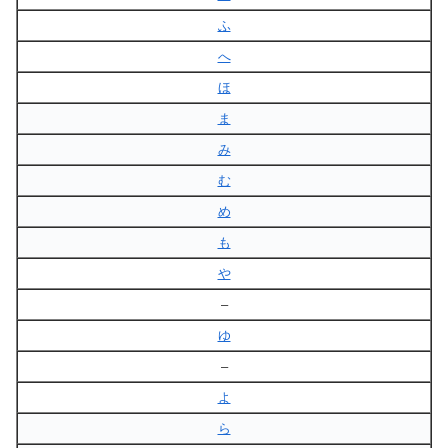
ふ
へ
ほ
ま
み
む
め
も
や
–
ゆ
–
よ
ら