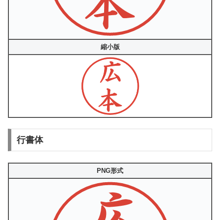
縮小版
行書体
PNG形式