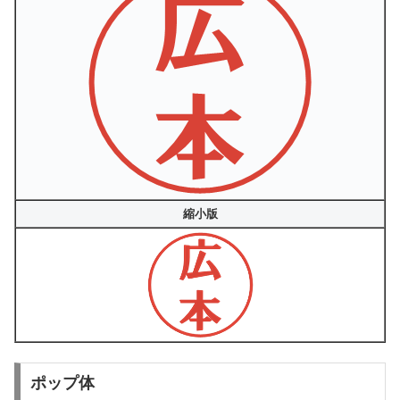
縮小版
ポップ体