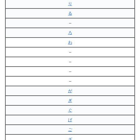
り
る
–
ろ
わ
–
–
–
–
が
ぎ
ぐ
げ
ご
ざ