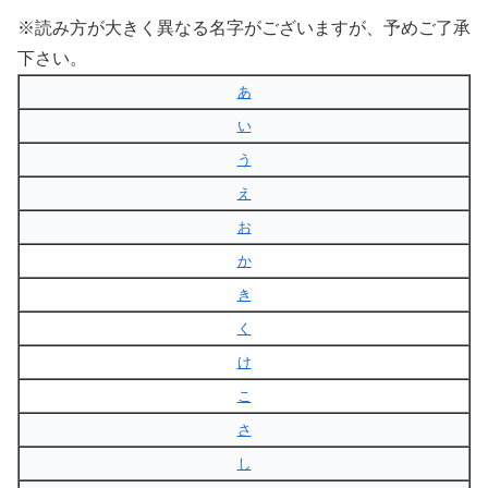
※読み方が大きく異なる名字がございますが、予めご了承
下さい。
あ
い
う
え
お
か
き
く
け
こ
さ
し