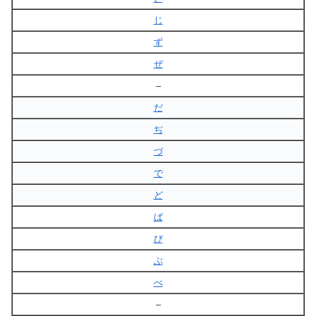
じ
ず
ぜ
–
だ
ぢ
づ
で
ど
ば
び
ぶ
べ
–