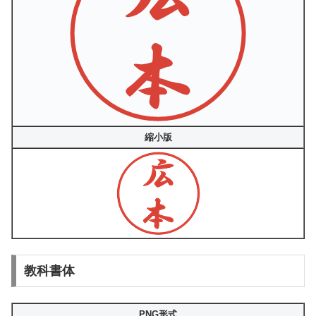
縮小版
教科書体
PNG形式