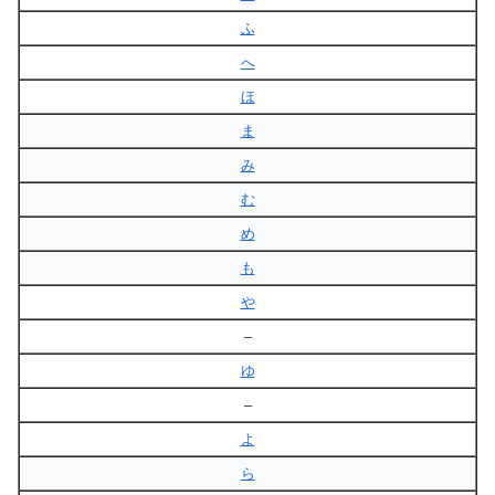
ふ
へ
ほ
ま
み
む
め
も
や
–
ゆ
–
よ
ら