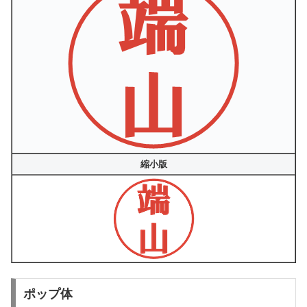
縮小版
ポップ体