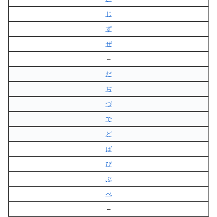
じ
ず
ぜ
–
だ
ぢ
づ
で
ど
ば
び
ぶ
べ
–