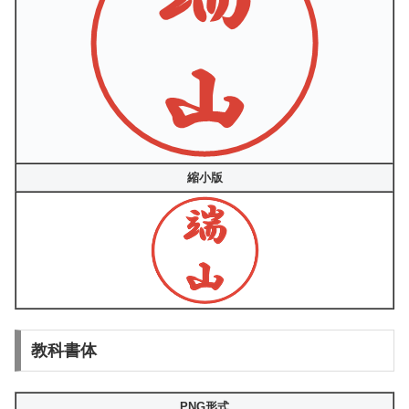
縮小版
教科書体
PNG形式