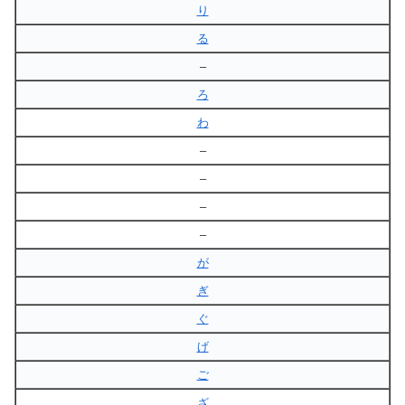
り
る
–
ろ
わ
–
–
–
–
が
ぎ
ぐ
げ
ご
ざ