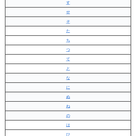
す
せ
そ
た
ち
つ
て
と
な
に
ぬ
ね
の
は
ひ