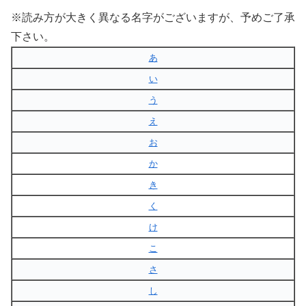
※読み方が大きく異なる名字がございますが、予めご了承
下さい。
あ
い
う
え
お
か
き
く
け
こ
さ
し