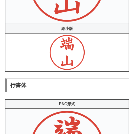
縮小版
行書体
PNG形式