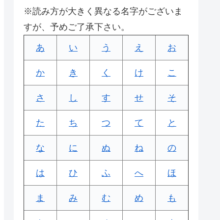
※読み方が大きく異なる名字がございま
すが、予めご了承下さい。
あ
い
う
え
お
か
き
く
け
こ
さ
し
す
せ
そ
た
ち
つ
て
と
な
に
ぬ
ね
の
は
ひ
ふ
へ
ほ
ま
み
む
め
も