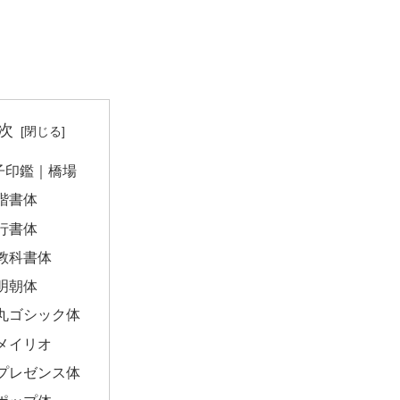
次
子印鑑｜橋場
楷書体
行書体
教科書体
明朝体
丸ゴシック体
メイリオ
プレゼンス体