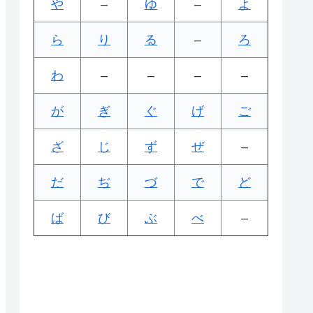
や
–
ゆ
–
よ
ら
り
る
–
ろ
わ
–
–
–
–
が
ぎ
ぐ
げ
ご
ざ
じ
ず
ぜ
–
だ
ぢ
づ
で
ど
ば
び
ぶ
べ
–