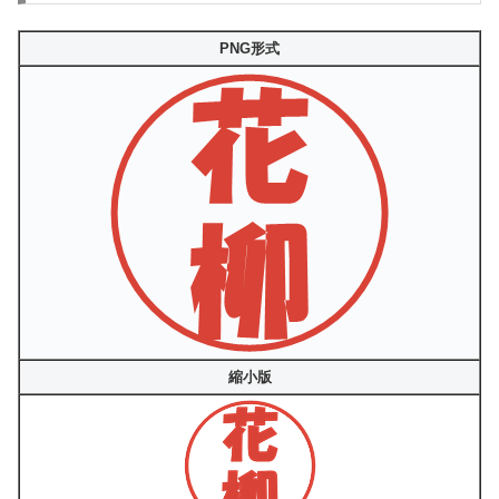
PNG形式
縮小版