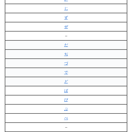
じ
ず
ぜ
–
だ
ぢ
づ
で
ど
ば
び
ぶ
べ
–