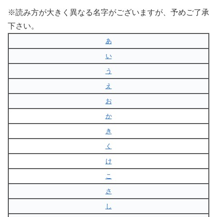
※読み方が大きく異なる名字がございますが、予めご了承
下さい。
あ
い
う
え
お
か
き
く
け
こ
さ
し