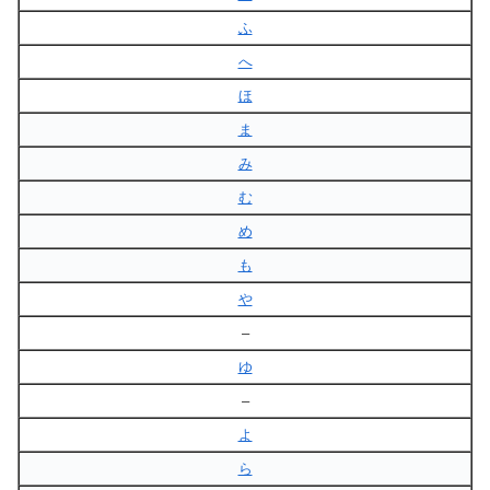
ふ
へ
ほ
ま
み
む
め
も
や
–
ゆ
–
よ
ら