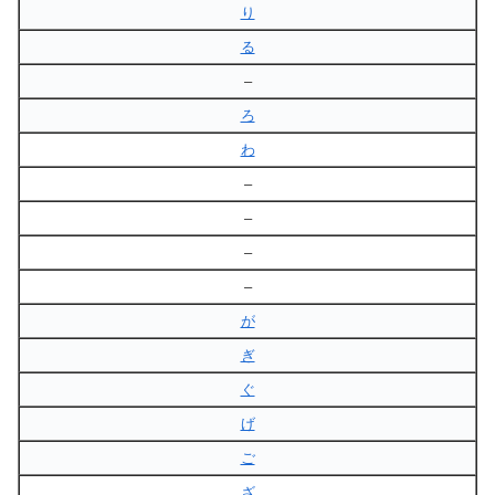
り
る
–
ろ
わ
–
–
–
–
が
ぎ
ぐ
げ
ご
ざ