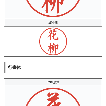
縮小版
行書体
PNG形式