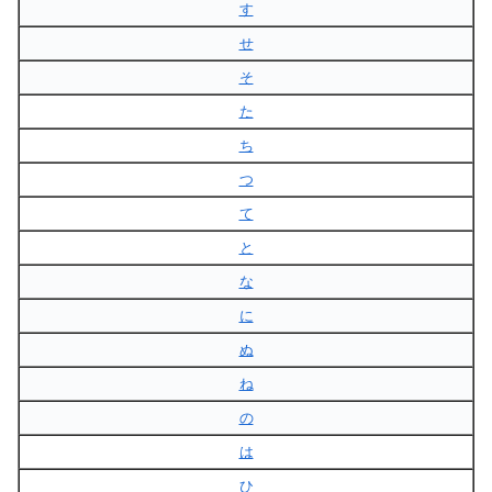
す
せ
そ
た
ち
つ
て
と
な
に
ぬ
ね
の
は
ひ