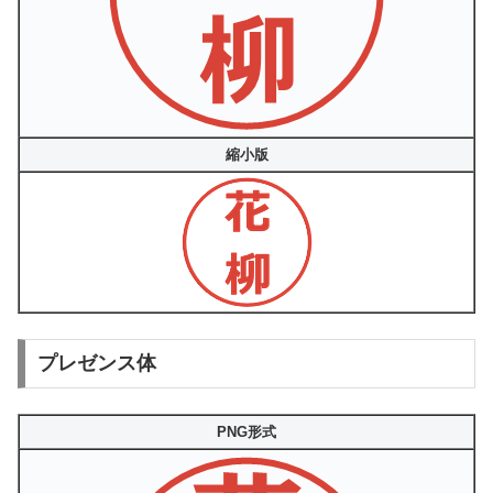
縮小版
プレゼンス体
PNG形式