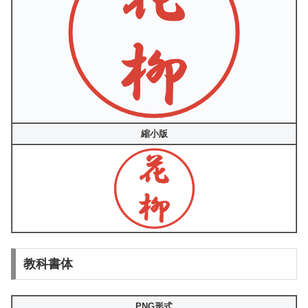
縮小版
教科書体
PNG形式