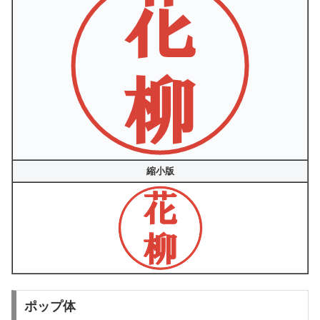
縮小版
ポップ体