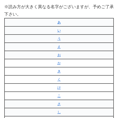
※読み方が大きく異なる名字がございますが、予めご了承
下さい。
あ
い
う
え
お
か
き
く
け
こ
さ
し