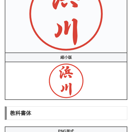
縮小版
教科書体
PNG形式