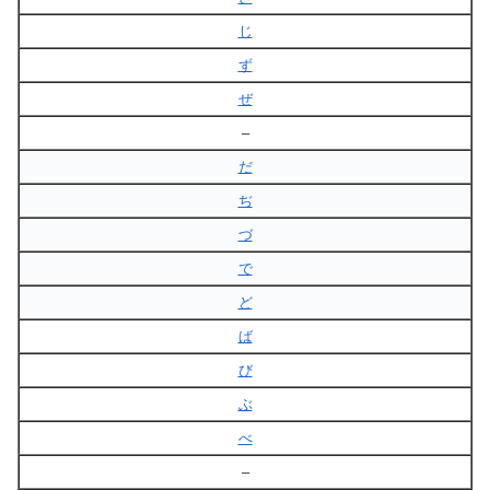
じ
ず
ぜ
–
だ
ぢ
づ
で
ど
ば
び
ぶ
べ
–