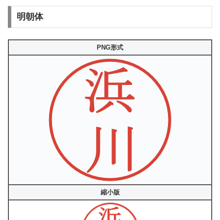
明朝体
PNG形式
縮小版