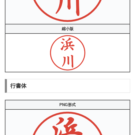
縮小版
行書体
PNG形式