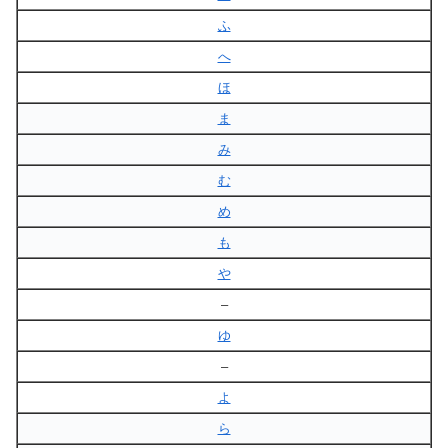
ふ
へ
ほ
ま
み
む
め
も
や
–
ゆ
–
よ
ら