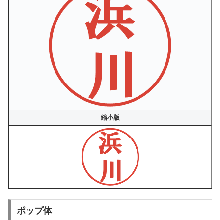
縮小版
ポップ体