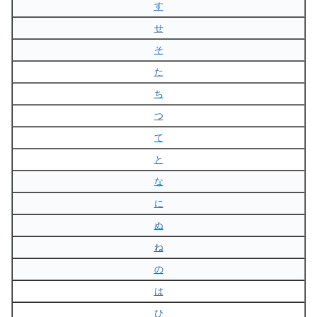
す
せ
そ
た
ち
つ
て
と
な
に
ぬ
ね
の
は
ひ