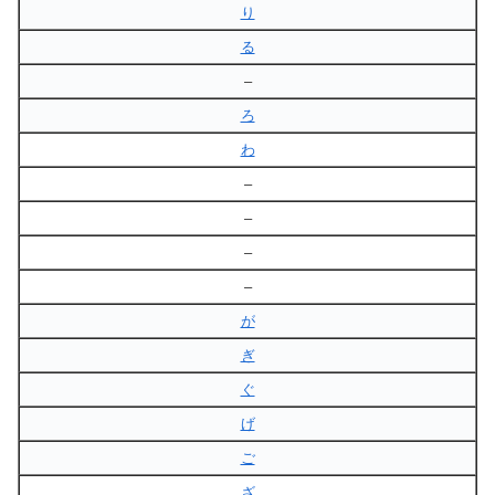
り
る
–
ろ
わ
–
–
–
–
が
ぎ
ぐ
げ
ご
ざ