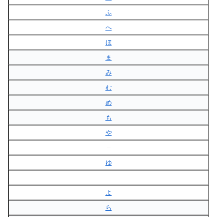
ふ
へ
ほ
ま
み
む
め
も
や
–
ゆ
–
よ
ら