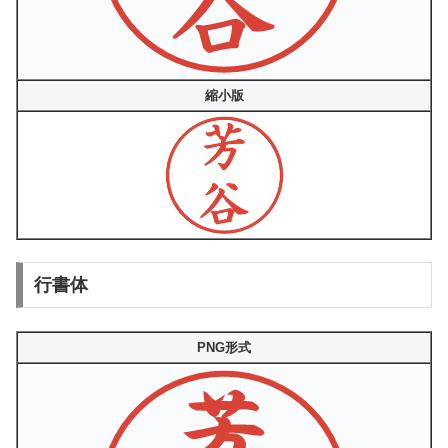
縮小版
行書体
PNG形式