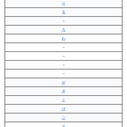
り
る
–
ろ
わ
–
–
–
–
が
ぎ
ぐ
げ
ご
ざ