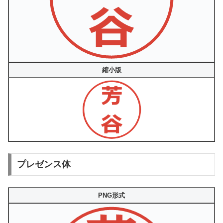
縮小版
プレゼンス体
PNG形式