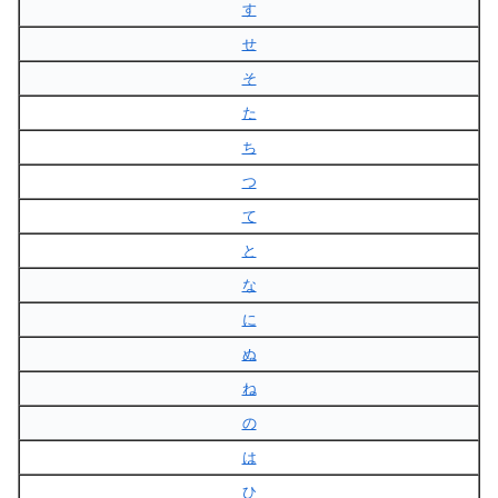
す
せ
そ
た
ち
つ
て
と
な
に
ぬ
ね
の
は
ひ