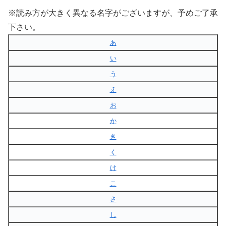
※読み方が大きく異なる名字がございますが、予めご了承
下さい。
あ
い
う
え
お
か
き
く
け
こ
さ
し