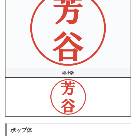
縮小版
ポップ体