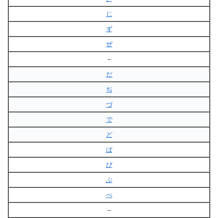
じ
ず
ぜ
–
だ
ぢ
づ
で
ど
ば
び
ぶ
べ
–