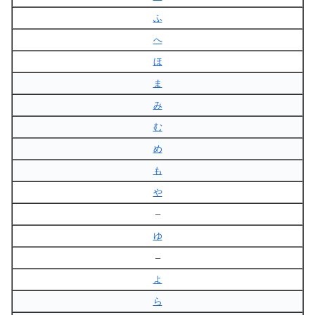
ふ
へ
ほ
ま
み
む
め
も
や
–
ゆ
–
よ
ら