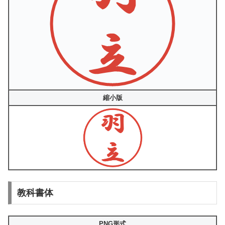
縮小版
教科書体
PNG形式