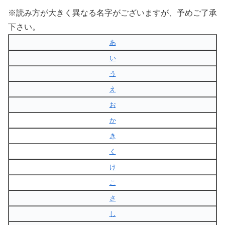
※読み方が大きく異なる名字がございますが、予めご了承
下さい。
あ
い
う
え
お
か
き
く
け
こ
さ
し