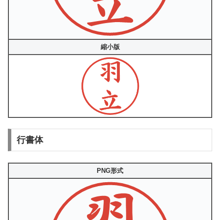
縮小版
行書体
PNG形式