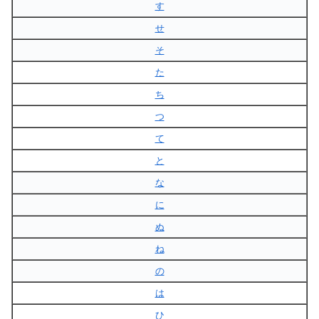
す
せ
そ
た
ち
つ
て
と
な
に
ぬ
ね
の
は
ひ