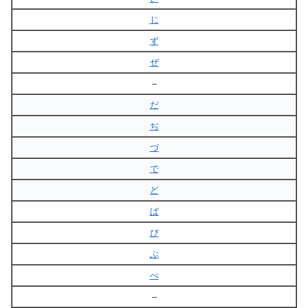
じ
ず
ぜ
–
だ
ぢ
づ
で
ど
ば
び
ぶ
べ
–