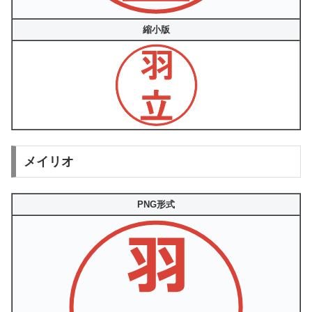
縮小版
メイリオ
PNG形式