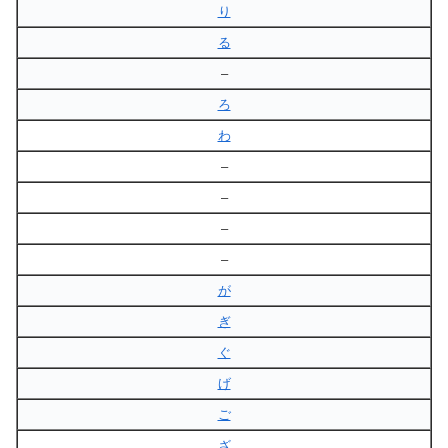
り
る
–
ろ
わ
–
–
–
–
が
ぎ
ぐ
げ
ご
ざ