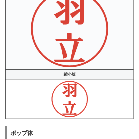
縮小版
ポップ体