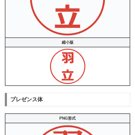
縮小版
プレゼンス体
PNG形式