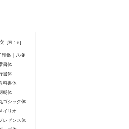
次
子印鑑｜八柳
楷書体
行書体
教科書体
明朝体
丸ゴシック体
メイリオ
プレゼンス体