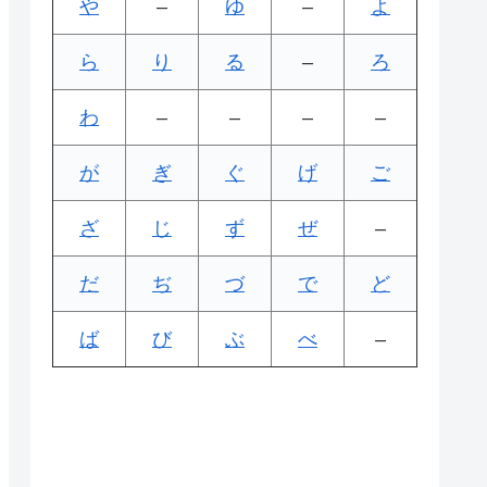
や
–
ゆ
–
よ
ら
り
る
–
ろ
わ
–
–
–
–
が
ぎ
ぐ
げ
ご
ざ
じ
ず
ぜ
–
だ
ぢ
づ
で
ど
ば
び
ぶ
べ
–