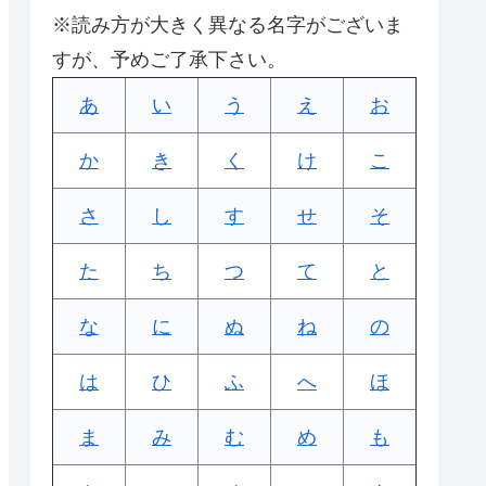
※読み方が大きく異なる名字がございま
すが、予めご了承下さい。
あ
い
う
え
お
か
き
く
け
こ
さ
し
す
せ
そ
た
ち
つ
て
と
な
に
ぬ
ね
の
は
ひ
ふ
へ
ほ
ま
み
む
め
も