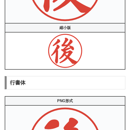
縮小版
行書体
PNG形式