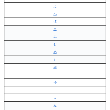
ふ
へ
ほ
ま
み
む
め
も
や
–
ゆ
–
よ
ら