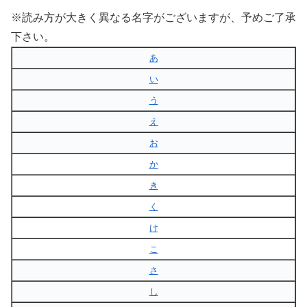
※読み方が大きく異なる名字がございますが、予めご了承
下さい。
あ
い
う
え
お
か
き
く
け
こ
さ
し