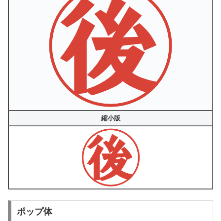
縮小版
ポップ体