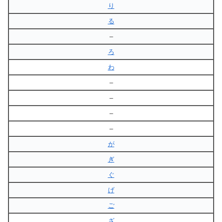
り
る
–
ろ
わ
–
–
–
–
が
ぎ
ぐ
げ
ご
ざ