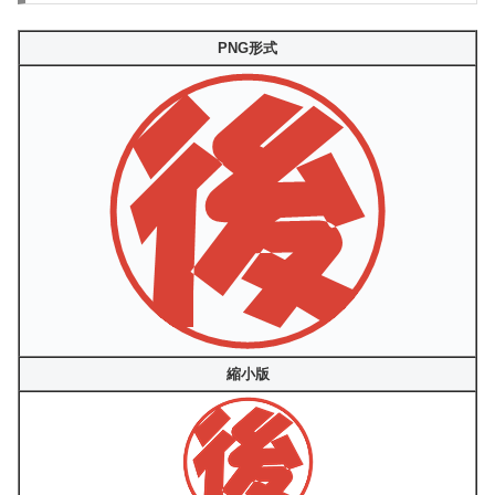
PNG形式
縮小版