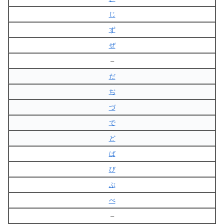
じ
ず
ぜ
–
だ
ぢ
づ
で
ど
ば
び
ぶ
べ
–