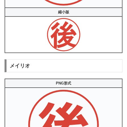
縮小版
メイリオ
PNG形式