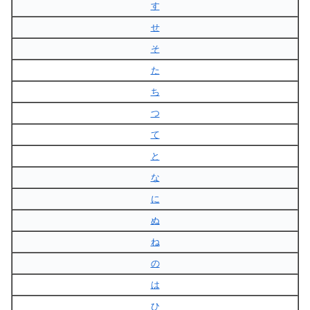
す
せ
そ
た
ち
つ
て
と
な
に
ぬ
ね
の
は
ひ