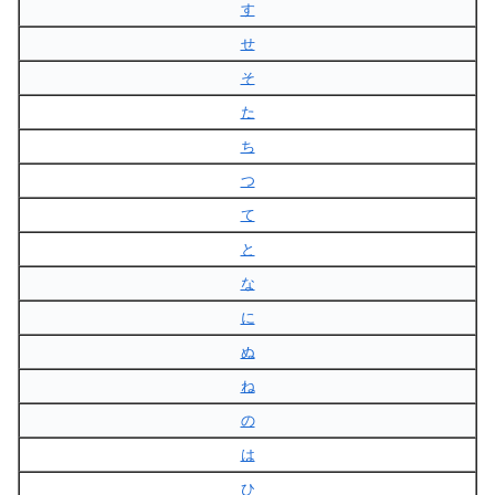
す
せ
そ
た
ち
つ
て
と
な
に
ぬ
ね
の
は
ひ