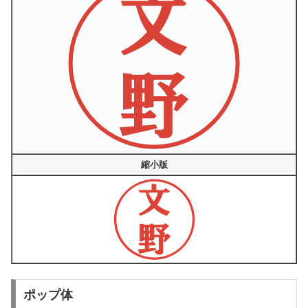
縮小版
ポップ体