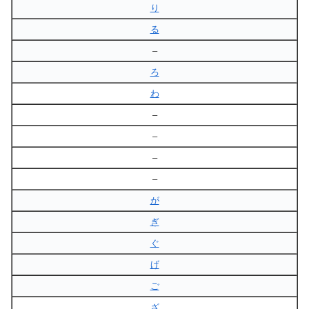
り
る
–
ろ
わ
–
–
–
–
が
ぎ
ぐ
げ
ご
ざ