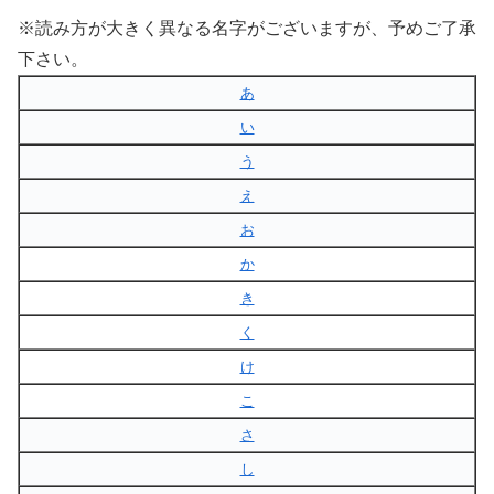
※読み方が大きく異なる名字がございますが、予めご了承
下さい。
あ
い
う
え
お
か
き
く
け
こ
さ
し