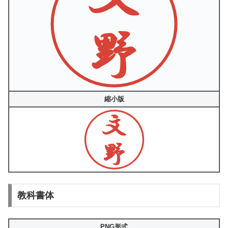
縮小版
教科書体
PNG形式