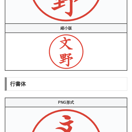
縮小版
行書体
PNG形式