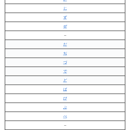
じ
ず
ぜ
–
だ
ぢ
づ
で
ど
ば
び
ぶ
べ
–