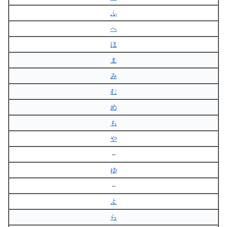
ふ
へ
ほ
ま
み
む
め
も
や
–
ゆ
–
よ
ら