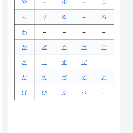
や
–
ゆ
–
よ
ら
り
る
–
ろ
わ
–
–
–
–
が
ぎ
ぐ
げ
ご
ざ
じ
ず
ぜ
–
だ
ぢ
づ
で
ど
ば
び
ぶ
べ
–