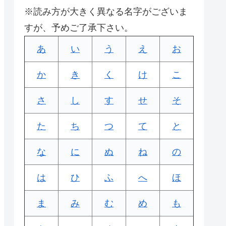
※読み方が大きく異なる名字がございま
すが、予めご了承下さい。
あ
い
う
え
お
か
き
く
け
こ
さ
し
す
せ
そ
た
ち
つ
て
と
な
に
ぬ
ね
の
は
ひ
ふ
へ
ほ
ま
み
む
め
も