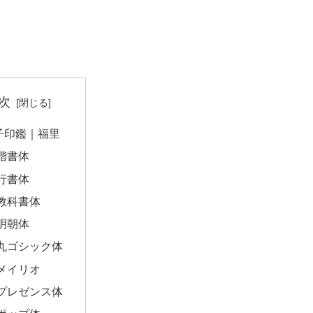
次
子印鑑｜福里
楷書体
行書体
教科書体
明朝体
丸ゴシック体
メイリオ
プレゼンス体