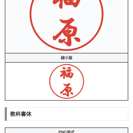
縮小版
教科書体
PNG形式