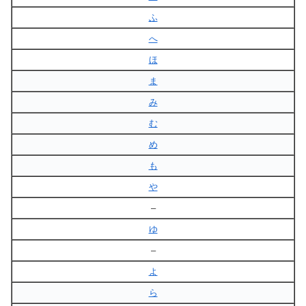
ふ
へ
ほ
ま
み
む
め
も
や
–
ゆ
–
よ
ら