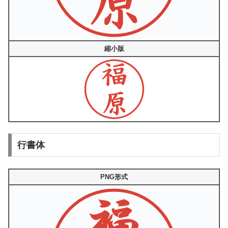
縮小版
行書体
PNG形式