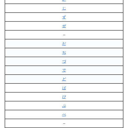
じ
ず
ぜ
–
だ
ぢ
づ
で
ど
ば
び
ぶ
べ
–