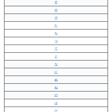
す
せ
そ
た
ち
つ
て
と
な
に
ぬ
ね
の
は
ひ