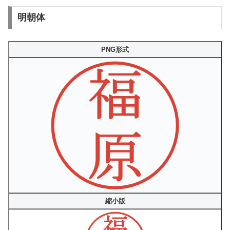
明朝体
PNG形式
縮小版