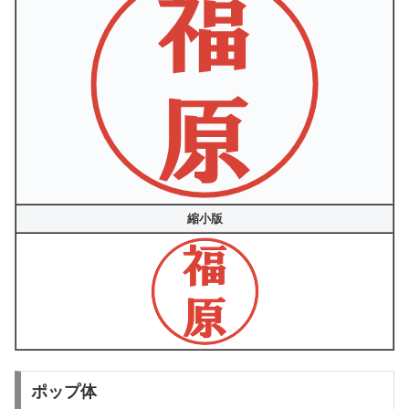
縮小版
ポップ体