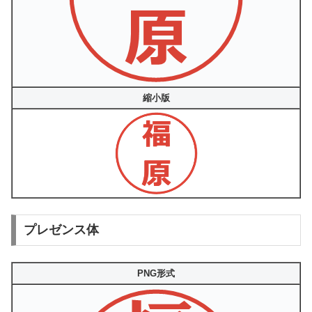
縮小版
プレゼンス体
PNG形式