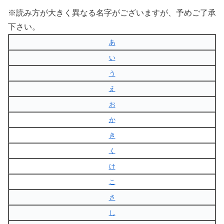
※読み方が大きく異なる名字がございますが、予めご了承
下さい。
あ
い
う
え
お
か
き
く
け
こ
さ
し