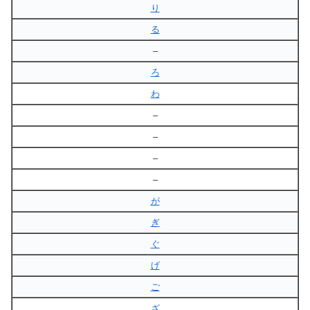
り
る
–
ろ
わ
–
–
–
–
が
ぎ
ぐ
げ
ご
ざ