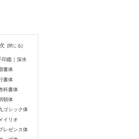
次
子印鑑｜深水
楷書体
行書体
教科書体
明朝体
丸ゴシック体
メイリオ
プレゼンス体