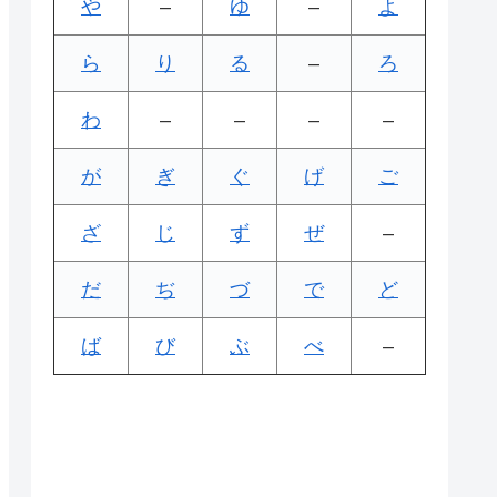
や
–
ゆ
–
よ
ら
り
る
–
ろ
わ
–
–
–
–
が
ぎ
ぐ
げ
ご
ざ
じ
ず
ぜ
–
だ
ぢ
づ
で
ど
ば
び
ぶ
べ
–