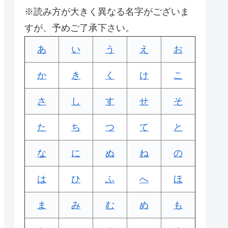
※読み方が大きく異なる名字がございま
すが、予めご了承下さい。
あ
い
う
え
お
か
き
く
け
こ
さ
し
す
せ
そ
た
ち
つ
て
と
な
に
ぬ
ね
の
は
ひ
ふ
へ
ほ
ま
み
む
め
も