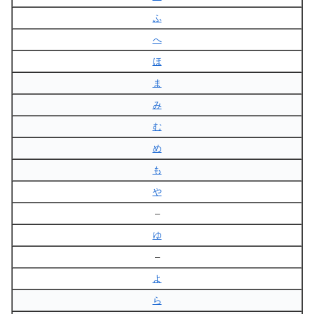
ふ
へ
ほ
ま
み
む
め
も
や
–
ゆ
–
よ
ら