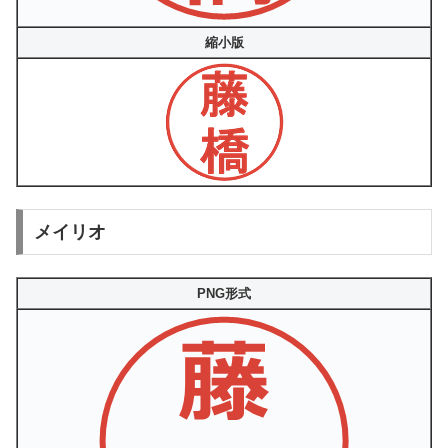
縮小版
メイリオ
PNG形式