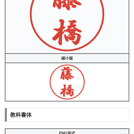
縮小版
教科書体
PNG形式