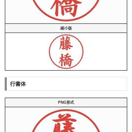
縮小版
行書体
PNG形式