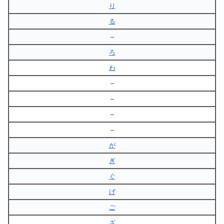
り
る
–
ろ
わ
–
–
–
–
が
ぎ
ぐ
げ
ご
ざ