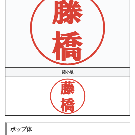
縮小版
ポップ体