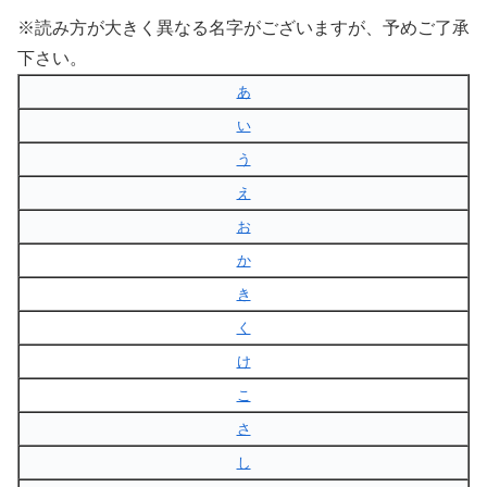
※読み方が大きく異なる名字がございますが、予めご了承
下さい。
あ
い
う
え
お
か
き
く
け
こ
さ
し