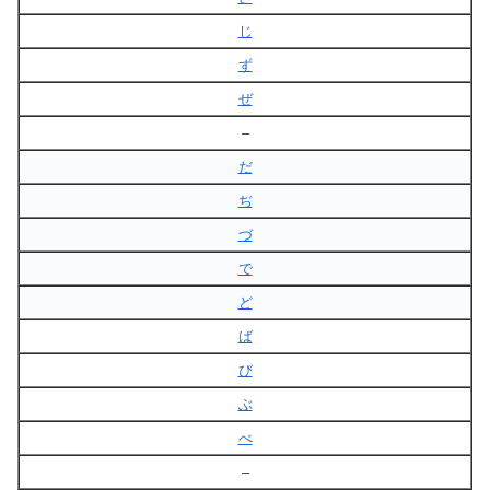
じ
ず
ぜ
–
だ
ぢ
づ
で
ど
ば
び
ぶ
べ
–