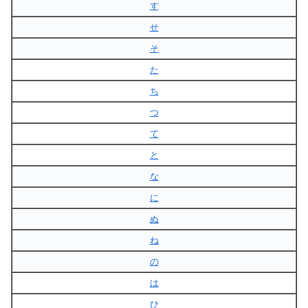
す
せ
そ
た
ち
つ
て
と
な
に
ぬ
ね
の
は
ひ