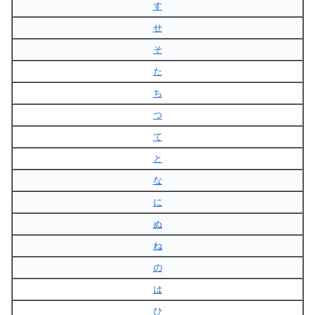
す
せ
そ
た
ち
つ
て
と
な
に
ぬ
ね
の
は
ひ