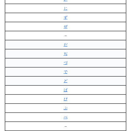
じ
ず
ぜ
–
だ
ぢ
づ
で
ど
ば
び
ぶ
べ
–