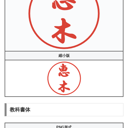
縮小版
教科書体
PNG形式