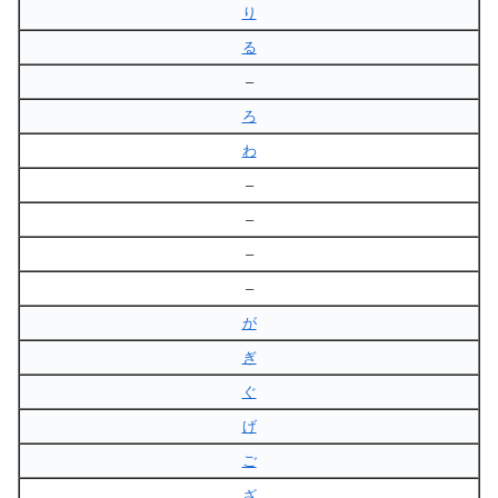
り
る
–
ろ
わ
–
–
–
–
が
ぎ
ぐ
げ
ご
ざ