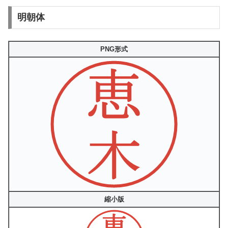
明朝体
PNG形式
縮小版