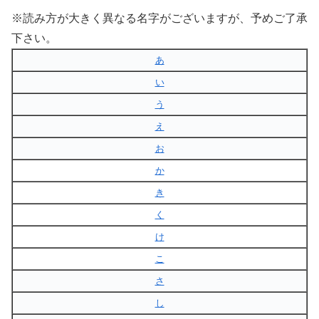
※読み方が大きく異なる名字がございますが、予めご了承
下さい。
あ
い
う
え
お
か
き
く
け
こ
さ
し