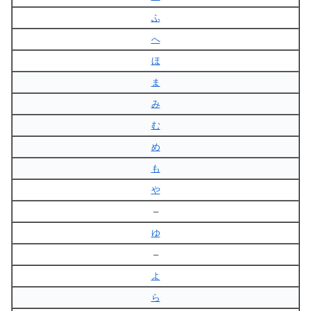
ふ
へ
ほ
ま
み
む
め
も
や
–
ゆ
–
よ
ら