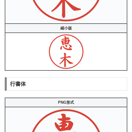
縮小版
行書体
PNG形式