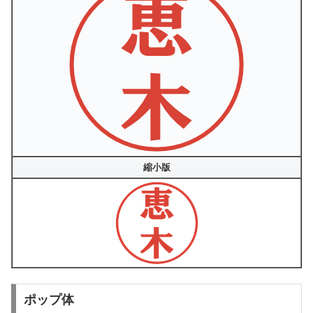
縮小版
ポップ体