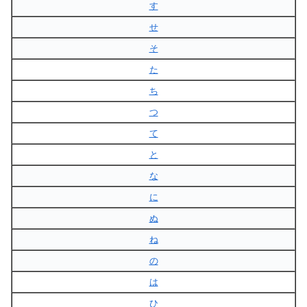
す
せ
そ
た
ち
つ
て
と
な
に
ぬ
ね
の
は
ひ