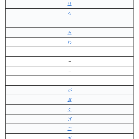
り
る
–
ろ
わ
–
–
–
–
が
ぎ
ぐ
げ
ご
ざ