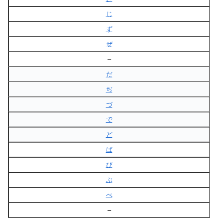
じ
ず
ぜ
–
だ
ぢ
づ
で
ど
ば
び
ぶ
べ
–