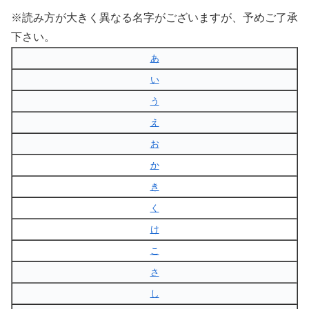
※読み方が大きく異なる名字がございますが、予めご了承
下さい。
あ
い
う
え
お
か
き
く
け
こ
さ
し