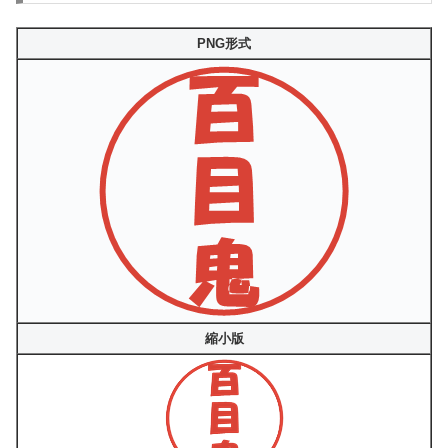
PNG形式
縮小版