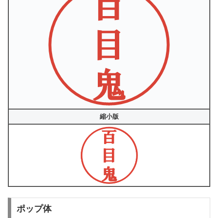
縮小版
ポップ体