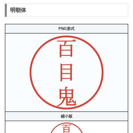
明朝体
PNG形式
縮小版