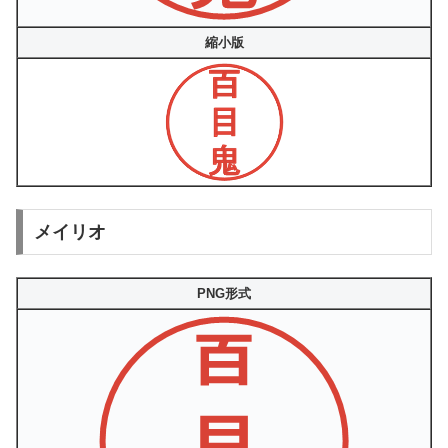
縮小版
メイリオ
PNG形式