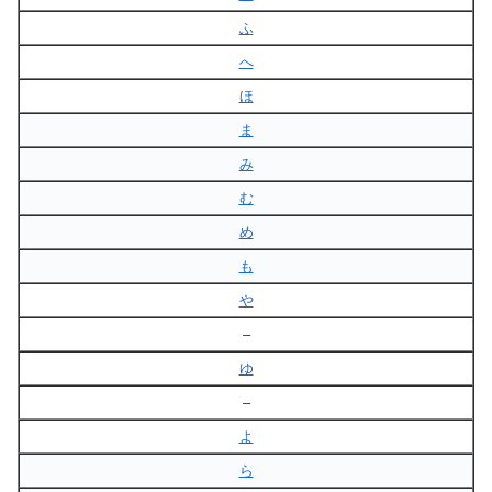
ふ
へ
ほ
ま
み
む
め
も
や
–
ゆ
–
よ
ら