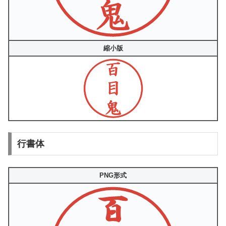
縮小版
行書体
PNG形式