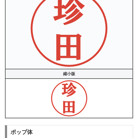
縮小版
ポップ体