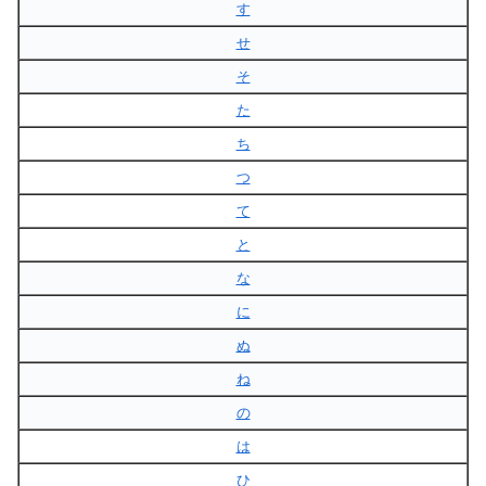
す
せ
そ
た
ち
つ
て
と
な
に
ぬ
ね
の
は
ひ