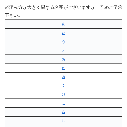
※読み方が大きく異なる名字がございますが、予めご了承
下さい。
あ
い
う
え
お
か
き
く
け
こ
さ
し