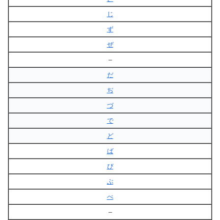
じ
ず
ぜ
–
だ
ぢ
づ
で
ど
ば
び
ぶ
べ
–