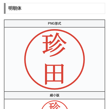
明朝体
PNG形式
縮小版