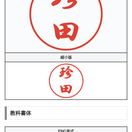
縮小版
教科書体
PNG形式