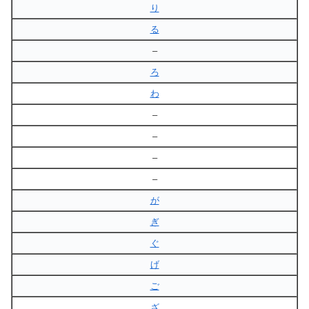
り
る
–
ろ
わ
–
–
–
–
が
ぎ
ぐ
げ
ご
ざ