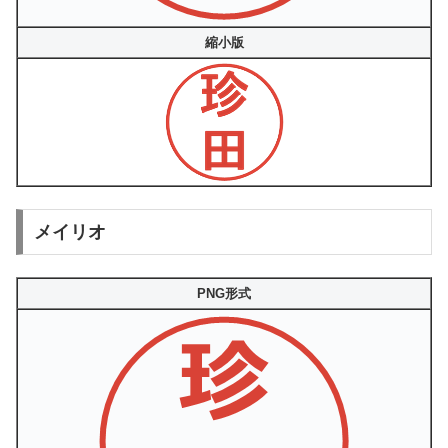
縮小版
メイリオ
PNG形式