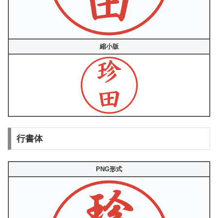
縮小版
行書体
PNG形式