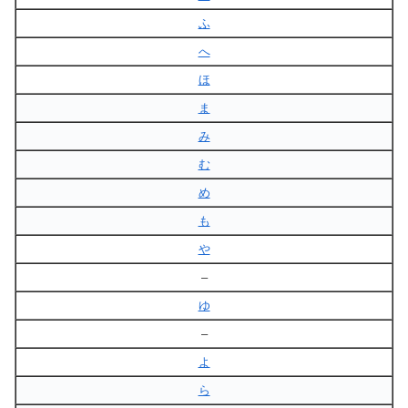
ふ
へ
ほ
ま
み
む
め
も
や
–
ゆ
–
よ
ら