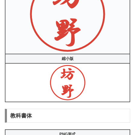
縮小版
教科書体
PNG形式