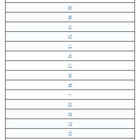
が
ぎ
ぐ
げ
ご
ざ
じ
ず
ぜ
–
だ
ぢ
づ
で