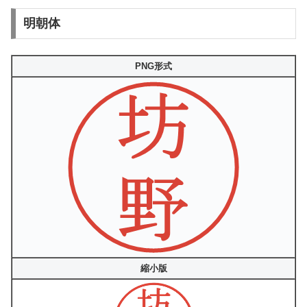
明朝体
PNG形式
縮小版