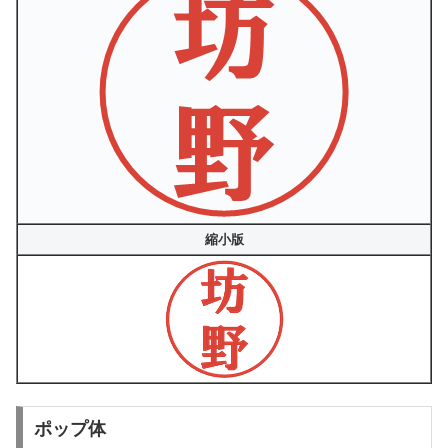
縮小版
ポップ体