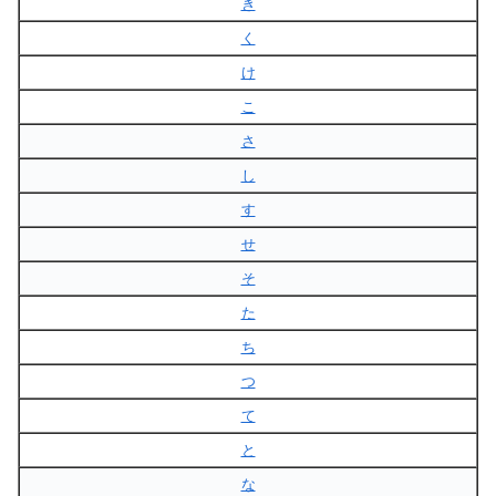
き
く
け
こ
さ
し
す
せ
そ
た
ち
つ
て
と
な