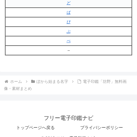
ど
ば
び
ぶ
べ
–
ホーム
ぼから始まる名字
電子印鑑「坊野」無料画
像・素材まとめ
フリー電子印鑑ナビ
トップページへ戻る
プライバシーポリシー