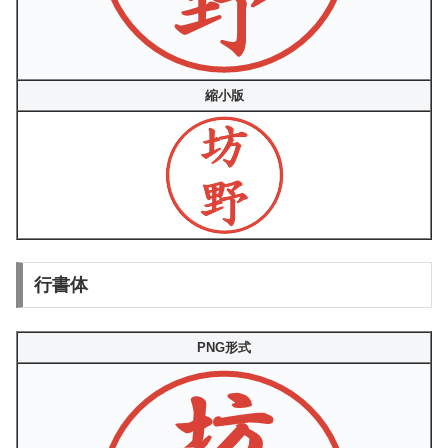
縮小版
行書体
PNG形式