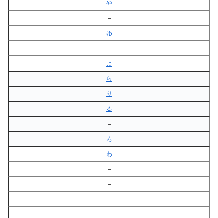
や
–
ゆ
–
よ
ら
り
る
–
ろ
わ
–
–
–
–