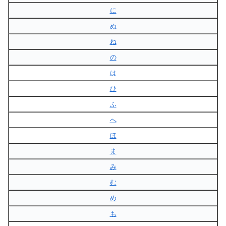
に
ぬ
ね
の
は
ひ
ふ
へ
ほ
ま
み
む
め
も