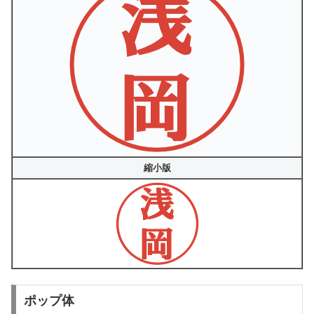
縮小版
ポップ体