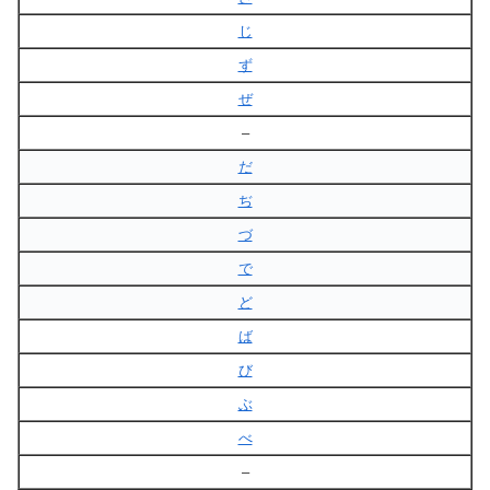
じ
ず
ぜ
–
だ
ぢ
づ
で
ど
ば
び
ぶ
べ
–