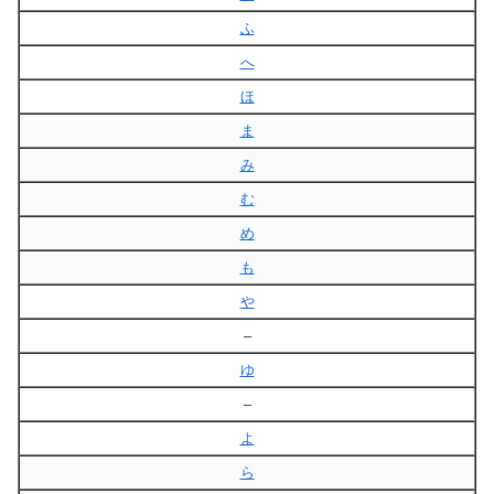
ふ
へ
ほ
ま
み
む
め
も
や
–
ゆ
–
よ
ら