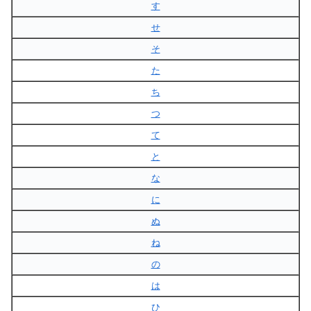
す
せ
そ
た
ち
つ
て
と
な
に
ぬ
ね
の
は
ひ