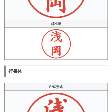
縮小版
行書体
PNG形式