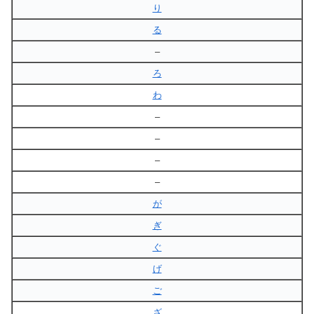
り
る
–
ろ
わ
–
–
–
–
が
ぎ
ぐ
げ
ご
ざ