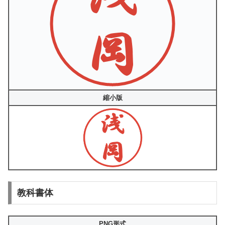
縮小版
教科書体
PNG形式