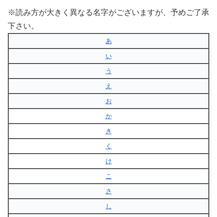
※読み方が大きく異なる名字がございますが、予めご了承
下さい。
あ
い
う
え
お
か
き
く
け
こ
さ
し