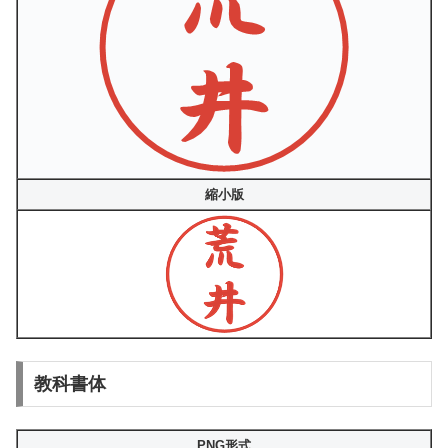
縮小版
教科書体
PNG形式