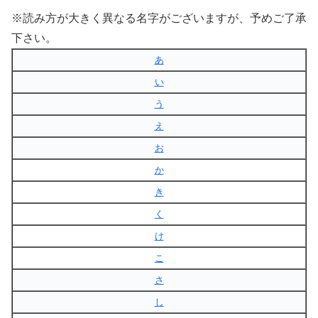
※読み方が大きく異なる名字がございますが、予めご了承
下さい。
あ
い
う
え
お
か
き
く
け
こ
さ
し