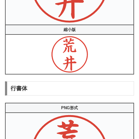
縮小版
行書体
PNG形式