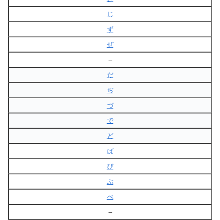
じ
ず
ぜ
–
だ
ぢ
づ
で
ど
ば
び
ぶ
べ
–