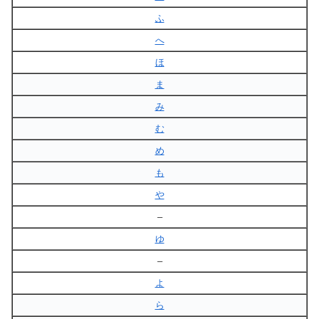
ふ
へ
ほ
ま
み
む
め
も
や
–
ゆ
–
よ
ら