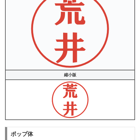
縮小版
ポップ体