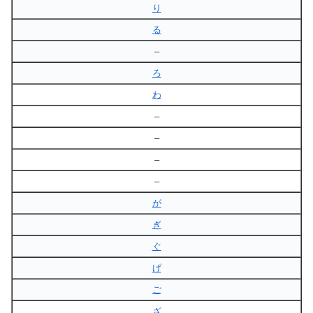
り
る
–
ろ
わ
–
–
–
–
が
ぎ
ぐ
げ
ご
ざ