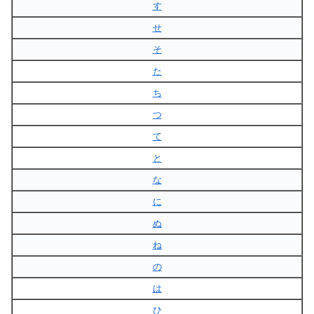
す
せ
そ
た
ち
つ
て
と
な
に
ぬ
ね
の
は
ひ