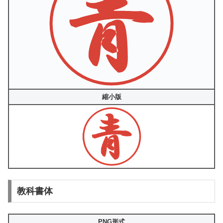
縮小版
教科書体
PNG形式