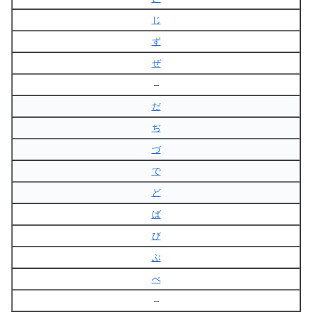
じ
ず
ぜ
–
だ
ぢ
づ
で
ど
ば
び
ぶ
べ
–