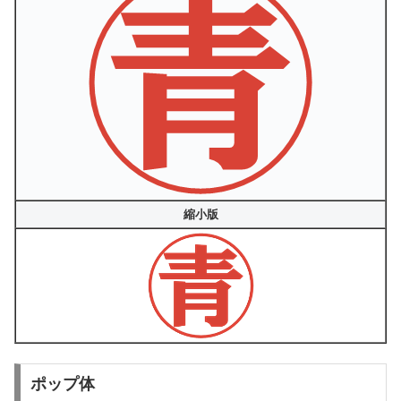
縮小版
ポップ体