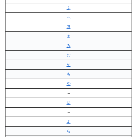
ふ
へ
ほ
ま
み
む
め
も
や
–
ゆ
–
よ
ら