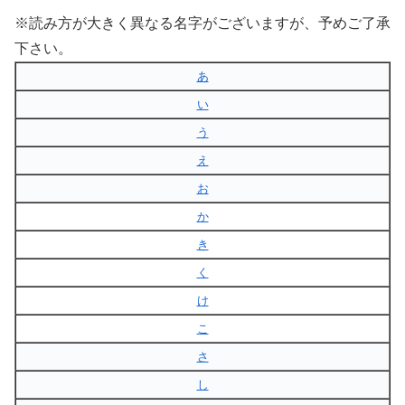
※読み方が大きく異なる名字がございますが、予めご了承
下さい。
あ
い
う
え
お
か
き
く
け
こ
さ
し