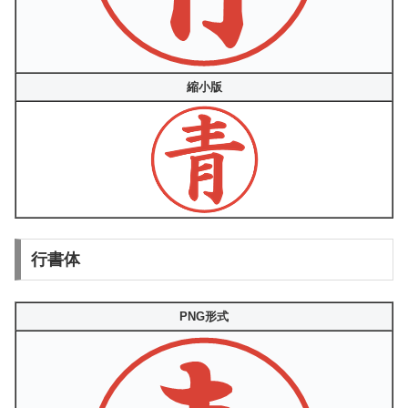
縮小版
行書体
PNG形式