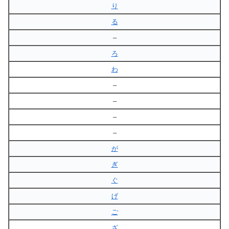
り
る
–
ろ
わ
–
–
–
–
が
ぎ
ぐ
げ
ご
ざ