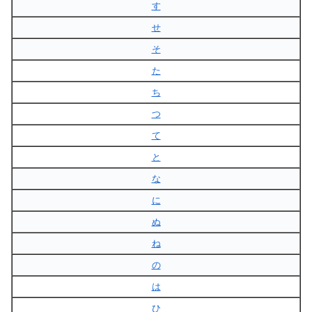
す
せ
そ
た
ち
つ
て
と
な
に
ぬ
ね
の
は
ひ