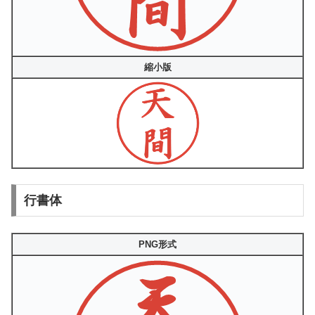
縮小版
行書体
PNG形式