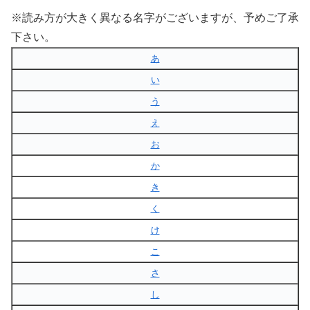
※読み方が大きく異なる名字がございますが、予めご了承
下さい。
あ
い
う
え
お
か
き
く
け
こ
さ
し