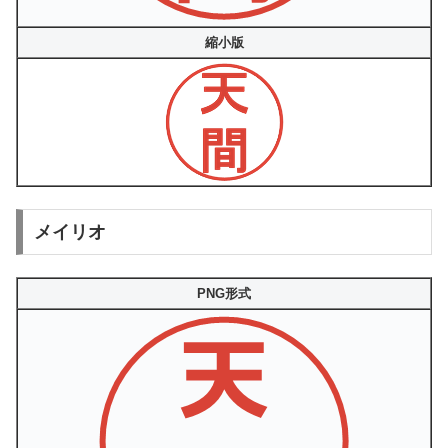
縮小版
メイリオ
PNG形式