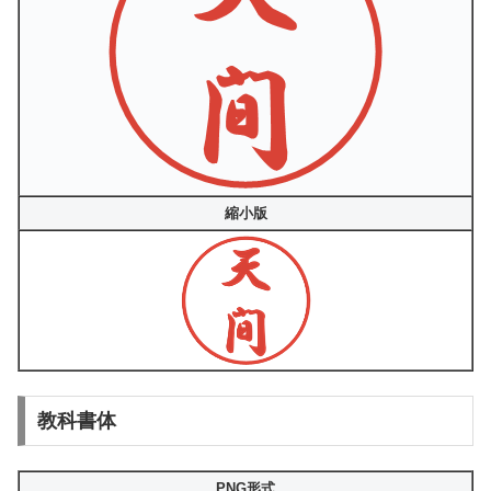
縮小版
教科書体
PNG形式