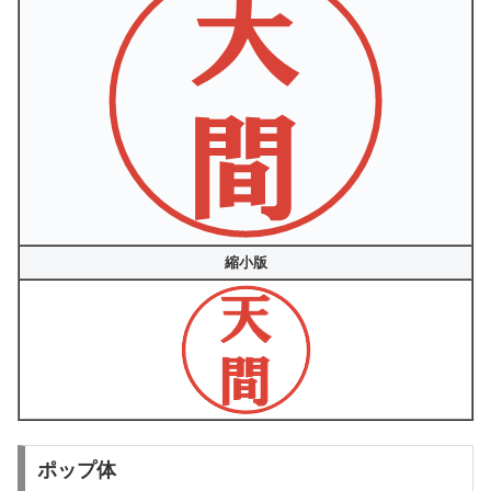
縮小版
ポップ体