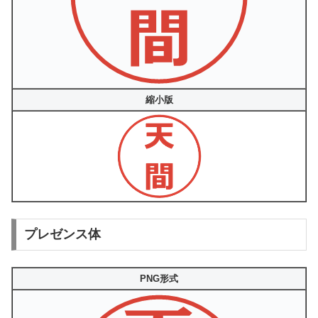
縮小版
プレゼンス体
PNG形式