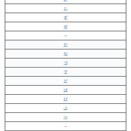
じ
ず
ぜ
–
だ
ぢ
づ
で
ど
ば
び
ぶ
べ
–