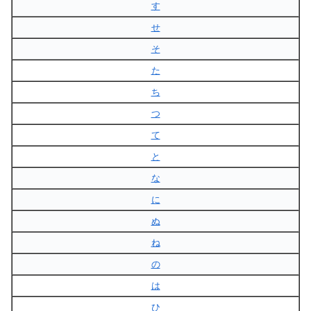
す
せ
そ
た
ち
つ
て
と
な
に
ぬ
ね
の
は
ひ