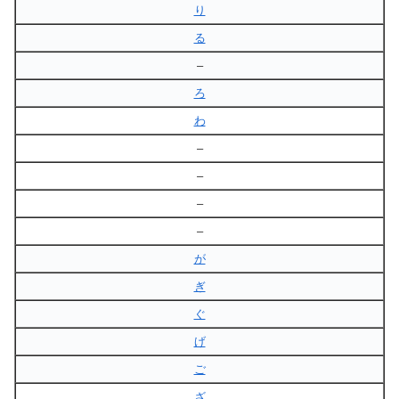
り
る
–
ろ
わ
–
–
–
–
が
ぎ
ぐ
げ
ご
ざ