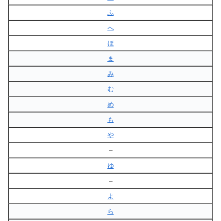
ふ
へ
ほ
ま
み
む
め
も
や
–
ゆ
–
よ
ら