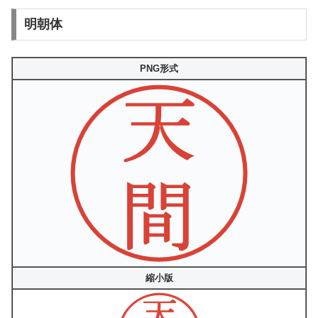
明朝体
PNG形式
縮小版